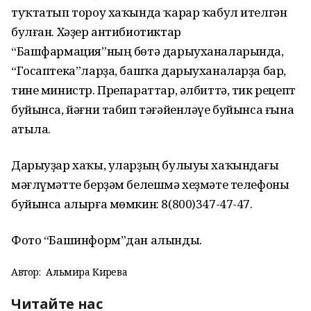
туҡтатып тороу хаҡында ҡарар ҡабул ителгән
булған. Хәҙер антибиотиктар
“Башфармация”ның бөтә дарыуханаларында,
“Госаптека”ларҙа, башҡа дарыуханаларҙа бар,
тине министр. Препараттар, әлбиттә, тик рецепт
буйынса, йәғни табип тәғәйенләүе буйынса ғына
һатыла.
Дарыуҙар хаҡы, уларҙың булыуы хаҡындағы
мәғлүмәтте берҙәм белешмә хеҙмәте телефоны
буйынса алырға мөмкин: 8(800)347-47-47.
Фото “Башинформ”дан алынды.
Автор:
Альмира Кирәева
Читайте нас