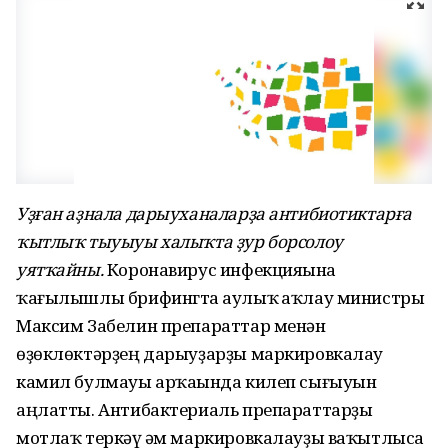
Уҙған аҙнала дарыуханаларҙа антибиотиктарға
ҡытлыҡ тыуыуы халыҡта ҙур борсолоу
уятҡайны.
Коронавирус инфекцияһына
ҡағылышлы брифингта һаулыҡ һаҡлау министры
Максим Забелин препараттар менән
өҙөклөктәрҙең дарыуҙарҙы маркировкалау
камил булмауы арҡаһында килеп сығыуын
аңлатты. Антибактериаль препараттарҙы
мотлаҡ теркәү һәм маркировкалауҙы ваҡытлыса