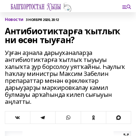
Новости
3 НОЯБРЯ 2020, 20:12
Антибиотиктарға ҡытлыҡ
ни өсөн тыуған?
Уҙған аҙнала дарыуханаларҙа
антибиотиктарға ҡытлыҡ тыуыуы
халыҡта ҙур борсолоу уятҡайны. Һаулыҡ
һаҡлау министры Максим Забелин
препараттар менән өҙөклөктәр
дарыуҙарҙы маркировкалау камил
булмауы арҡаһында килеп сығыуын
аңлатты.