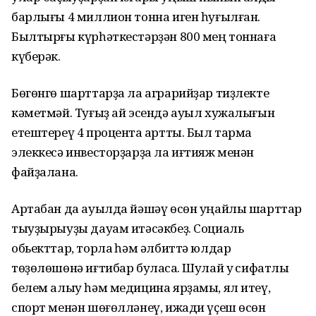
барлығы 4 миллион тонна иген һуғылған.
Былтырғы күрһәткестәрҙән 800 мең тоннаға
күберәк.
Бөгөнгө шарттарҙа ла аграрийҙар тиҙлекте
кәметмәй. Туғыҙ ай эсендә ауыл хужалығын
етештереү 4 процентҡа артты. Был тармаҡ
элеккесә инвесторҙарҙа ла иғтияж менән
файҙалана.
Артабан да ауылда йәшәү өсөн уңайлы шарттар
тыуҙырыуҙы дауам итәсәкбеҙ. Социаль
обьекттар, торлаҡ һәм әлбиттә юлдар
төҙөлөшөнә иғтибар буласаҡ. Шулай уҡ сифатлы
белем алыу һәм медицина ярҙамы, ял итеү,
спорт менән шөғөлләнеү, ижади үҫеш өсөн