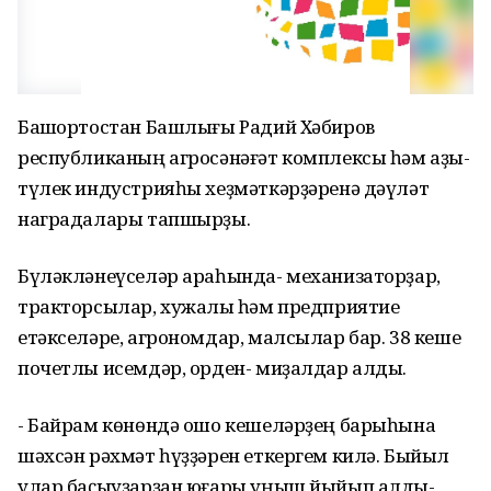
Башҡортостан Башлығы Радий Хәбиров
республиканың агросәнәғәт комплексы һәм аҙыҡ-
түлек индустрияһы хеҙмәткәрҙәренә дәүләт
наградалары тапшырҙы.
Бүләкләнеүселәр араһында- механизаторҙар,
тракторсылар, хужалыҡ һәм предприятие
етәкселәре, агрономдар, малсылар бар. 38 кеше
почетлы исемдәр, орден- миҙалдар алды.
- Байрам көнөндә ошо кешеләрҙең барыһына
шәхсән рәхмәт һүҙҙәрен еткергем килә. Быйыл
улар баҫыуҙарҙан юғары уңыш йыйып алды-