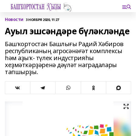
Новости
3 НОЯБРЯ 2020, 11:27
Ауыл эшсәндәре бүләкләнде
Башҡортостан Башлығы Радий Хәбиров
республиканың агросәнәғәт комплексы
һәм аҙыҡ- түлек индустрияһы
хеҙмәткәрҙәренә дәүләт наградалары
тапшырҙы.