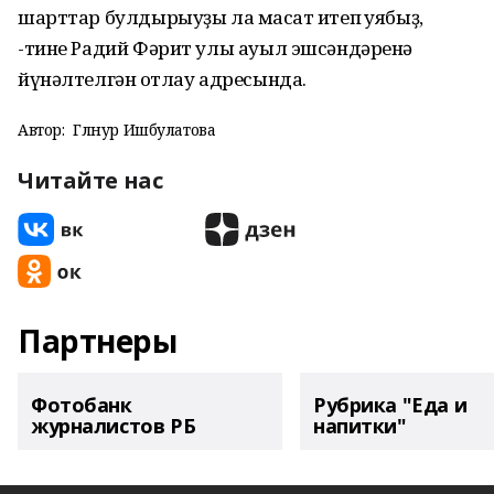
шарттар булдырыуҙы ла маҡсат итеп ҡуябыҙ,
-тине Радий Фәрит улы ауыл эшсәндәренә
йүнәлтелгән ҡотлау адресында.
Автор:
Гөлнур Ишбулатова
Читайте нас
Партнеры
Фотобанк
Рубрика "Еда и
журналистов РБ
напитки"