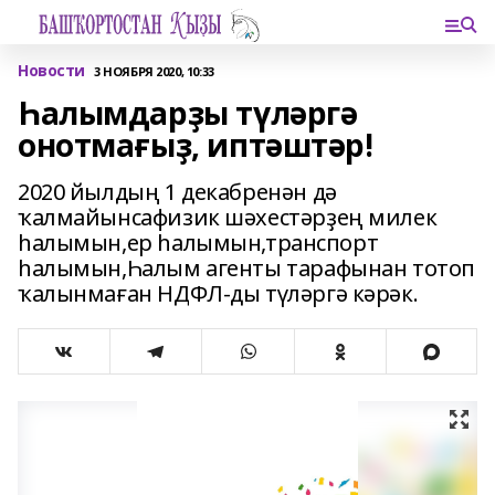
Новости
3 НОЯБРЯ 2020, 10:33
Һалымдарҙы түләргә
онотмағыҙ, иптәштәр!
2020 йылдың 1 декабренән дә
ҡалмайынсафизик шәхестәрҙең милек
һалымын,ер һалымын,транспорт
һалымын,Һалым агенты тарафынан тотоп
ҡалынмаған НДФЛ-ды түләргә кәрәк.