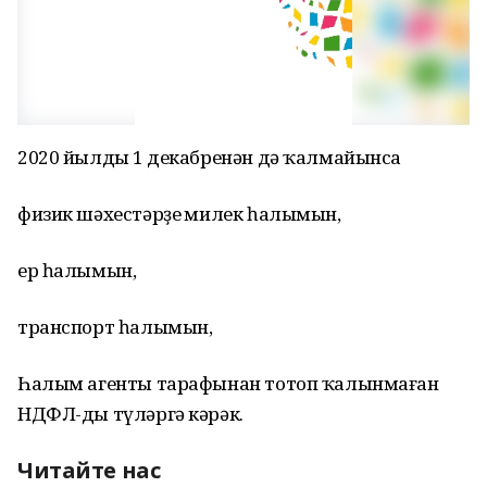
2020 йылдың 1 декабренән дә ҡалмайынса
физик шәхестәрҙең милек һалымын,
ер һалымын,
транспорт һалымын,
Һалым агенты тарафынан тотоп ҡалынмаған
НДФЛ-ды түләргә кәрәк.
Читайте нас