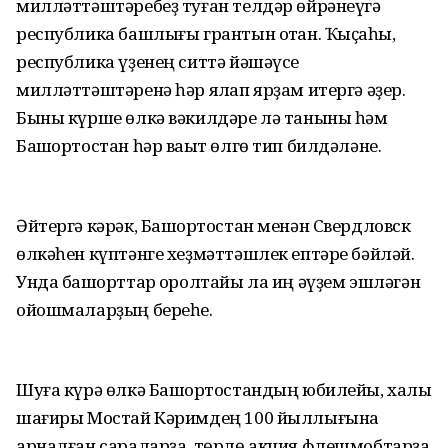
милләттәштәребеҙ туған телдәр өйрәнеүгә
республика башлығы грантын отҡан. Ҡыҫҡаһы,
республика үҙенең ситтә йәшәүсе
милләттәштәренә һәр яҡлап ярҙам итергә әҙер.
Быны күрше өлкә вәкилдәре лә таныны һәм
Башҡортостан һәр ваҡыт өлгө тип билдәләне.
Әйтергә кәрәк, Башҡортостан менән Свердловск
өлкәһен күптәнге хеҙмәттәшлек ептәре бәйләй.
Унда башҡорттар ҡоролтайы ла иң әүҙем эшләгән
ойошмаларҙың береһе.
Шуға күрә өлкә Башҡортостандың юбилейы, халыҡ
шағиры Мостай Кәримдең 100 йыллығына
арналған сараларҙа, төрлө акция,флешмобтарҙа