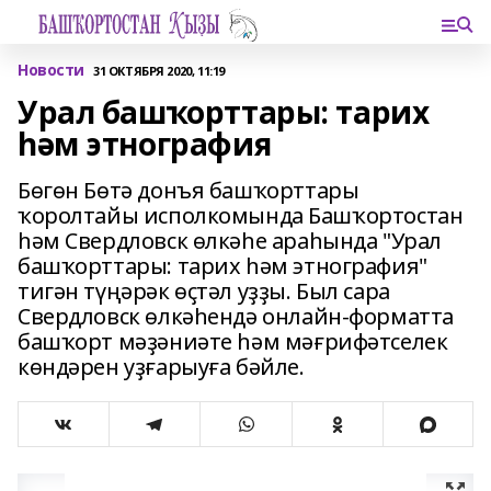
Новости
31 ОКТЯБРЯ 2020, 11:19
Урал башҡорттары: тарих
һәм этнография
Бөгөн Бөтә донъя башҡорттары
ҡоролтайы исполкомында Башҡортостан
һәм Свердловск өлкәһе араһында "Урал
башҡорттары: тарих һәм этнография"
тигән түңәрәк өҫтәл уҙҙы. Был сара
Свердловск өлкәһендә онлайн-форматта
башҡорт мәҙәниәте һәм мәғрифәтселек
көндәрен уҙғарыуға бәйле.