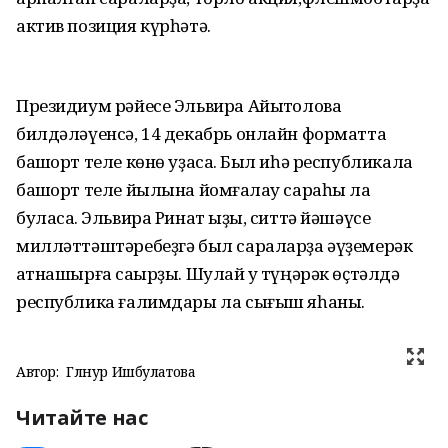
актив позиция күрһәтә.
Президиум рәйесе Эльвира Айытҡолова
билдәләүенсә, 14 декабрь онлайн форматта
башҡорт теле көнө уҙасаҡ. Был иһә республикала
башҡорт теле йылына йомғаҡлау сараһы ла
буласаҡ. Эльвира Ринат ҡыҙы, ситтә йәшәүсе
милләттәштәребеҙгә был сараларҙа әүҙемерәк
ҡатнашырға саҡырҙы. Шулай уҡ түңәрәк өҫтәлдә
республика ғалимдары ла сығыш яһаны.
Автор:
Гөлнур Ишбулатова
Читайте нас