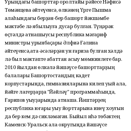
Урындағы башҡорттар ҡоролтайы рәйесе Нәфисә
Төмәнцева әйтеүенсә, өлкәнең Үрге Пышма
ҡалаһындағы берҙән-бер башҡорт йәкшәмбе
мәктәбе лә ябылыуға дусар булған. Түңәрәк
өҫтәлдә ҡатнашыусы республика мәғариф
министры урынбаҫары Әлфиә Ғәлина
әйтеүенсә,ата-әсәләрҙән ун ғариза булған хәлдә
лә был мәктәпте ҡабаттан асыу мөмкинлеге бар.
2010 йылдан өлкәлә йәшәүсе башҡорттарҙың
балалары Башҡортостандың кадет
корпустарында, гимназияларына килеп уҡый ала,
йәйге лагерҙарҙа "Йәйләү" программаһында,
Ғарипов уҡыуҙарында ҡатнаша. Йәштәрҙең
республика юғары уҡыу йорттарына инеү хоҡуғын
да бер кем дә сикләмәгән. Быйыл иһә төбәктең
Каменск-Уральск ҡала округында йәшәүсе