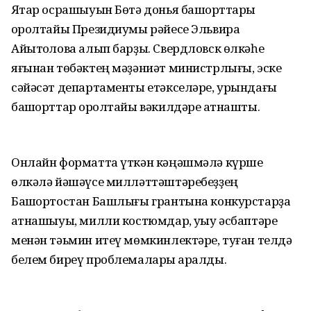
Яҡтар осрашыуын Бөтә донья башҡорттары
ҡоролтайы Президиумы рәйесе Эльвира
Айытҡолова алып барҙы. Свердловск өлкәһе
яғынан төбәктең мәҙәниәт министрлығы, эске
сәйәсәт департаменты етәкселәре, урындағы
башҡорттар ҡоролтайы вәкилдәре ҡатнашты.
Онлайн форматта үткән кәңәшмәлә күрше
өлкәлә йәшәүсе милләттәштәребеҙҙең
Башҡортостан Башлығы грантына конкурстарҙа
ҡатнашыуы, милли костюмдар, уҡыу әсбаптәре
менән тәьмин итеү мөмкинлектәре, туған телдә
белем биреү проблемалары ҡаралды.