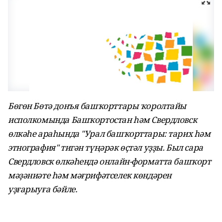
Бөгөн Бөтә донъя башҡорттары ҡоролтайы
исполкомында Башҡортостан һәм Свердловск
өлкәһе араһында "Урал башҡорттары: тарих һәм
этнография" тигән түңәрәк өҫтәл уҙҙы. Был сара
Свердловск өлкәһендә онлайн-форматта башҡорт
мәҙәниәте һәм мәғрифәтселек көндәрен
уҙғарыуға бәйле.