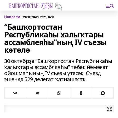
Новости
29 ОКТЯБРЯ 2020, 16:38
“Башҡортостан
Республикаһы халыҡтары
ассамблеяһы”ның IV съезы
көтөлә
30 октябрҙә “Башҡортостан Республикаһы
халыҡтары ассамблеяһы” төбәк йәмәғәт
ойошмаһының IV съезы үтәсәк. Съезд
эшендә 529 делегат ҡатнашасаҡ.