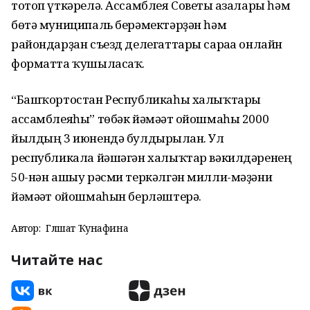
тотоп үткәрелә. Ассамблея Советы ағзалары һәм
бөтә муниципаль берәмектәрҙән һәм
райондарҙан съезд делегаттары сараға онлайн
форматта ҡушыласаҡ.
“Башҡортостан Республикаһы халыҡтары
ассамблеяһы” төбәк йәмәғәт ойошмаһы 2000
йылдың 3 июнендә булдырылған. Ул
республикала йәшәгән халыҡтар вәкилдәренең
50-нән ашыу рәсми теркәлгән милли-мәҙәни
йәмәғәт ойошмаһын берләштерә.
Автор:
Гөлшат Ҡунафина
Читайте нас