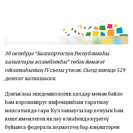
30 октябрҙә “Башҡортостан Республикаһы
халыҡтары ассамблеяһы” төбәк йәмәғәт
ойошмаһының IV съезы үтәсәк. Съезд эшендә 529
делегат ҡатнашасаҡ.
Донъялағы эпидемиологик хәлдәр менән бәйле
һәм коронавирус инфекцияһын таратмау
маҡсатында сара Ҡулланыусылар хоҡуғын һәм
кеше именлеген яҡлау өлкәһендә күҙәтеү
буйынса федераль хеҙмәттең бар кәңәштәрен