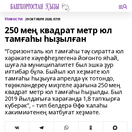
Новости
29 ОКТЯБРЯ 2020, 07:01
250 мең квадрат метр юл
тамғаһы һыҙылған
“Горизонталь юл тамғаһы тәү сиратта юл
хәрәкәте хәүефһеҙлегенә йоғонто яһай,
шуға ла муниципалитет был эшкә ҙур
иғтибар бүлә. Быйыл юл хеҙмәте юл
тамғаһы һыҙыуға апрелдә үк тотондо,
төҙөкләндереү миҙгеле аҙағына 250 мең
квадрат метр юл тамғаһы һыҙылды. Был
2019 йылдағыға ҡарағанда 1,8 тапҡырға
күберәк”, – тип белдерә Өфө ҡалаһы
хакимиәтенең матбуғат хеҙмәте.