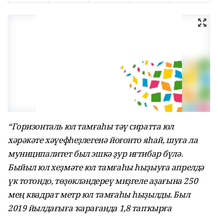
“Горизонталь юл тамғаһы тәү сиратта юл
хәрәкәте хәүефһеҙлегенә йоғонто яһай, шуға ла
муниципалитет был эшкә ҙур иғтибар бүлә.
Быйыл юл хеҙмәте юл тамғаһы һыҙыуға апрелдә
үк тотондо, төҙөкләндереү миҙгеле аҙағына 250
мең квадрат метр юл тамғаһы һыҙылды. Был
2019 йылдағыға ҡарағанда 1,8 тапҡырға