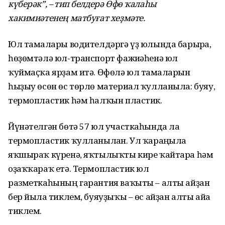
күберәк”, – тип белдерә Өфө ҡалаһы
хакимиәтенең матбуғат хеҙмәте.
Юл тамғалары водителдәргә үҙ юлында барырға,
һөҙөмтәлә юл-транспорт фажиғәһенә юл
ҡуймаҫҡа ярҙам итә. Өфөлә юл тамғаларын
һыҙыу өсөн өс төрлө материал ҡулланыла: буяу,
термопластик һәм һалҡын пластик.
Йүнәтелгән бөтә 57 юл участкаһында ла
термопластик ҡулланылған. Ул ҡараңғыла
яҡшыраҡ күренә, яҡтылыҡты кире ҡайтара һәм
оҙаҡҡараҡ етә. Термопластик юл
разметкаһының гарантия ваҡыты – алты айҙан
бер йылға тиклем, буяуҙыҡы – өс айҙан алты айға
тиклем.