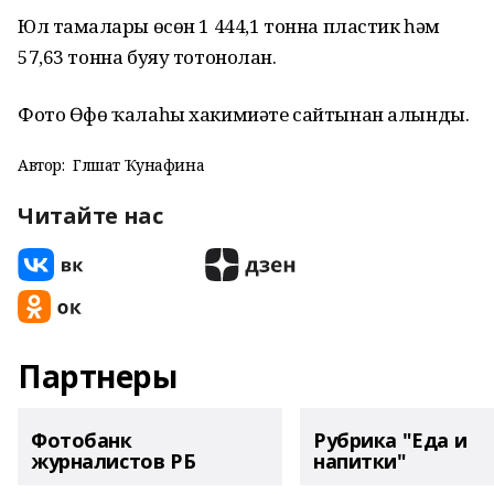
Юл тамғалары өсөн 1 444,1 тонна пластик һәм
57,63 тонна буяу тотонолған.
Фото Өфө ҡалаһы хакимиәте сайтынан алынды.
Автор:
Гөлшат Ҡунафина
Читайте нас
Партнеры
Фотобанк
Рубрика "Еда и
журналистов РБ
напитки"