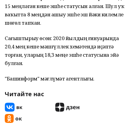
15 меңләгән кеше эшһеҙ статусын алған. Шул уҡ
ваҡытта 8 меңдән ашыу эшһеҙ эш йәки килемле
шөғөл тапҡан.
Сағыштырыу өсөн: 2020 йылдың ғинуарында
20,4 мең кеше мәшғүллек хеҙмәтендә иҫәптә
торған, уларҙың 18,3 меңе эшһеҙ статусына эйә
булған.
"Башинформ" мәғлүмәт агентлығы.
Читайте нас