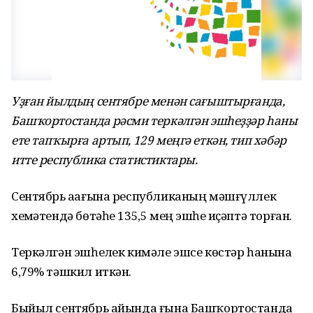
Уҙған йылдың сентябре менән сағыштырғанда,
Башҡортостанда рәсми теркәлгән эшһеҙҙәр һаны
ете тапҡырға артып, 129 меңгә еткән, тип хәбәр
итте республика статистиктары.
Сентябрь аҙағына республиканың мәшғүллек
хеҙмәтендә бөтәһе 135,5 мең эшһеҙ иҫәптә торған.
Теркәлгән эшһеҙлек кимәле эшсе көстәр һанына
6,79% тәшкил иткән.
Быйыл сентябрь айында ғына Башҡортостанда