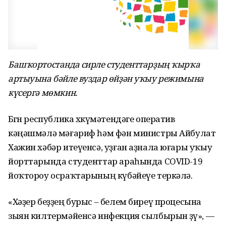
Башҡортостанда сирле студенттарҙың ҡырҡа
артыуына бәйле вуздар өйҙән уҡыу режимына
күсергә мөмкин.
Бөгөн республика хөкүмәтендәге оператив
кәңәшмәлә мәғариф һәм фән министры Айбулат
Хажин хәбәр итеүенсә, уҙған аҙнала юғары уҡыу
йорттарында студенттар араһында COVID-19
йоҡтороу осраҡтарының күбәйеүе теркәлә.
«Хәҙер беҙҙең бурыс – белем биреү процесына
зыян килтермәйенсә инфекция сылбырын өҙөү», —