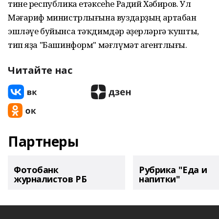
тине республика етәксеһе Радий Хәбиров. Ул
Мәғариф министрлығына вуздарҙың артабан
эшләүе буйынса тәҡдимдәр әҙерләргә ҡушты,
тип яҙа "Башинформ" мәғлүмәт агентлығы.
Читайте нас
Партнеры
Фотобанк
Рубрика "Еда и
журналистов РБ
напитки"