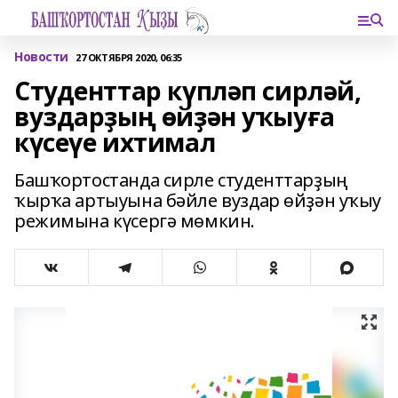
Новости
27 ОКТЯБРЯ 2020, 06:35
Студенттар күпләп сирләй,
вуздарҙың өйҙән уҡыуға
күсеүе ихтимал
Башҡортостанда сирле студенттарҙың
ҡырҡа артыуына бәйле вуздар өйҙән уҡыу
режимына күсергә мөмкин.