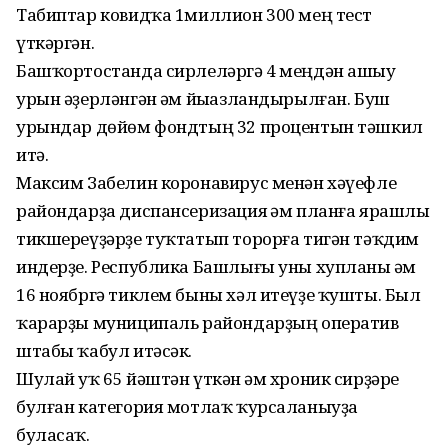
Табиптар ковидҡа 1миллион 300 мең тест
үткәргән.
Башҡортостанда сирлеләргә 4 меңдән ашыу
урын әҙерләнгән һәм йыһазландырылған. Буш
урындар дөйөм фондтың 32 процентын тәшкил
итә.
Максим Забелин коронавирус менән хәүефле
райондарҙа диспансеризация һәм планға ярашлы
тикшереүҙәрҙе туҡтатып торорға тигән тәҡдим
индерҙе. Республика Башлығы уны хупланы һәм
16 ноябргә тиклем быны хәл итеүҙе ҡушты. Был
ҡарарҙы муниципаль райондарҙың оператив
штабы ҡабул итәсәк.
Шулай уҡ 65 йәштән үткән һәм хроник сирҙәре
булған категория мотлаҡ ҡурсаланыуҙа
буласаҡ.