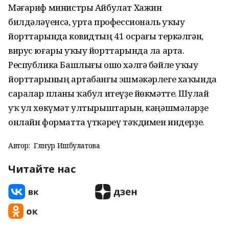
Мәғариф министры Айбулат Хажин
билдәләүенсә, урта профессиональ уҡыу
йорттарында ковидтың 41 осрағы теркәлгән,
вирус юғары уҡыу йорттарында ла арта.
Республика Башлығы ошо хәлгә бәйле уҡыу
йорттарының артабанғы эшмәкәрлеге хаҡында
саралар планы ҡабул итеүҙе йөкмәтте. Шулай
уҡ ул хөкүмәт ултырыштарын, кәңәшмәләрҙе
онлайн форматта үткәреү тәҡдимен индерҙе.
Автор:
Гөлнур Ишбулатова
Читайте нас