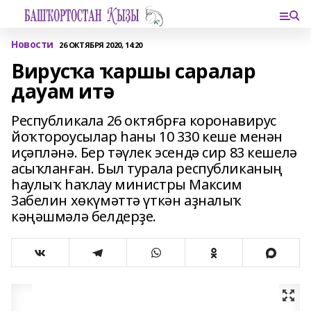
Новости
26 ОКТЯБРЯ 2020, 14:20
Вирусҡа ҡаршы саралар
дауам итә
Республикала 26 октябрға коронавирус
йоҡтороусылар һаны 10 330 кеше менән
иҫәпләнә. Бер тәүлек эсендә сир 83 кешелә
асыҡланған. Был турала республиканың
һаулыҡ һаҡлау министры Максим
Забелин хөкүмәттә үткән аҙналыҡ
кәңәшмәлә белдерҙе.