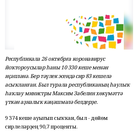
Республикала 26 октябрға коронавирус
йоҡтороусылар һаны 10 330 кеше менән
иҫәпләнә. Бер тәүлек эсендә сир 83 кешелә
асыҡланған. Был турала республиканың һаулыҡ
һаҡлау министры Максим Забелин хөкүмәттә
үткән аҙналыҡ кәңәшмәлә белдерҙе.
9 374 кеше һауығып сыҡҡан, был - дөйөм
сирлеләрҙең 90,7 проценты.