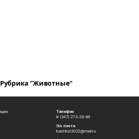
Рубрика "Животные"
ции.
Телефон
8 (347) 273-26-89
Эл. почта
bashkizi2022@mail.ru