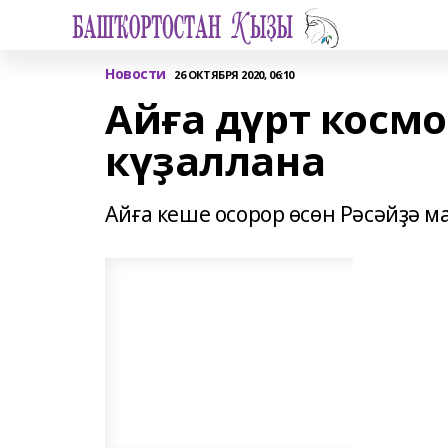
Новости
26 ОКТЯБРЯ 2020, 06:10
Айға дүрт космо
күҙаллана
Айға кеше осорор өсөн Рәсәйҙә м