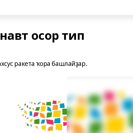
навт осор тип
ахсус ракета ҡора башлайҙар.