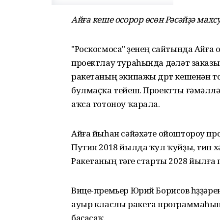
Айға кеше осорор өсөн Рәсәйҙә махс
"Роскосмоса" үҙенең сайтында Айға
проектлау тураһында дәүләт зака
ракетаның экипажы дүрт кешенән то
булмаҫҡа тейеш. Проектты ғәмәлләш
аҡса тотоноу ҡарала.
Айға йыһан сәйәхәте ойоштороу пр
Путин 2018 йылда ҡул ҡуйҙы, тип х
Ракетаның тәүге старты 2028 йылғ
Вице-премьер Юрий Борисов һүҙҙәре
ауыр класлы ракета программаһына
баҫасаҡ.