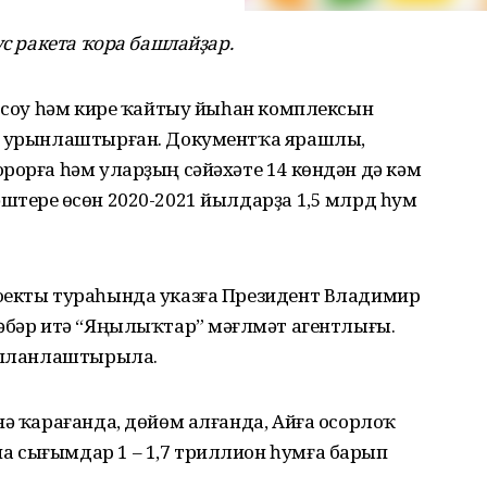
ус ракета ҡора башлайҙар.
 осоу һәм кире ҡайтыу йыһан комплексын
зы урынлаштырған. Документҡа ярашлы,
рорға һәм уларҙың сәйәхәте 14 көндән дә кәм
тереү өсөн 2020-2021 йылдарҙа 1,5 млрд һум
оекты тураһында указға Президент Владимир
әбәр итә “Яңылыҡтар” мәғлүмәт агентлығы.
а планлаштырыла.
нә ҡарағанда, дөйөм алғанда, Айға осорлоҡ
 сығымдар 1 – 1,7 триллион һумға барып