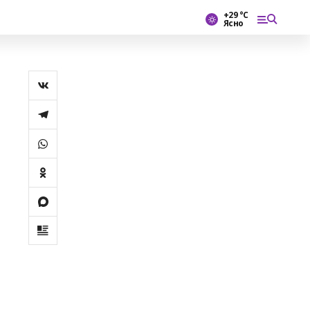
+29 °С
Ясно