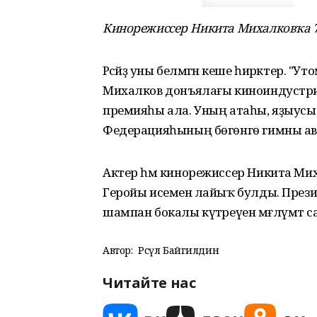
Кинорежиссер Никита Михалковҡа 7
Рәсәйҙә уны белмәгән кеше һирәктер.
Михалков донъялағы киноиндустрия ө
премияһы ала. Уның атаһы, яҙыусы С
Федерацияһының бөгөнгө гимны автор
Актер һәм кинорежиссер Никита Мих
Геройы исеменә лайыҡ булды. Пре
шампан бокалы күтәреүен мәғлүмәт 
Автор:
Рәсүл Байгилдин
Читайте нас