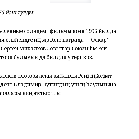
5 йәш тулды.
 "Утомленные солнцем" фильмы өсөн 1995 йылда
лкәһендәге иң мәртәбәле награда – “Оскар”
ергей Михалков Советтар Союзы һәм Рәсәй
и булыуын да билдәләп үтергә кәрәк.
алков оло юбилейы айҡанлы Рәсәйҙең Хеҙмәт
зидент Владимир Путиндың уның һаулығына
саралары киң яҡтыртты.