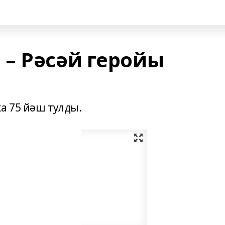
– Рәсәй геройы
а 75 йәш тулды.