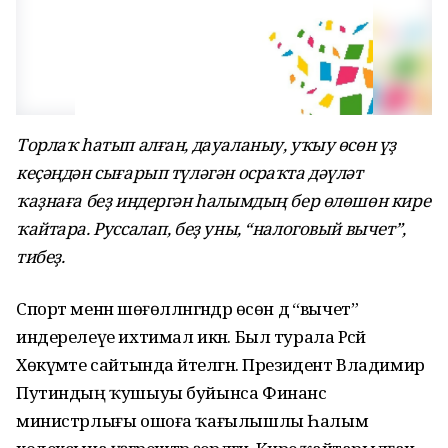
Торлаҡ һатып алған, дауаланыу, уҡыу өсөн үҙ
кеҫәңдән сығарып түләгән осраҡта дәүләт
ҡаҙнаға беҙ индергән һалымдың бер өлөшөн кире
ҡайтара. Руссалап, беҙ уны, “налоговый вычет”,
тибеҙ.
Спорт менән шөғөлләнгәндәр өсөн дә “вычет”
индерелеүе ихтимал икән. Был турала Рәсәй
Хөкүмәте сайтында әйтелгән. Президент Владимир
Путиндың ҡушыуы буйынса Финанс
министрлығы ошоға ҡағылышлы Һалым