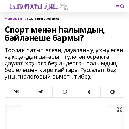
Новости
21 ОКТЯБРЯ 2020, 05:55
Спорт менән һалымдың
бәйләнеше бармы?
Торлаҡ һатып алған, дауаланыу, уҡыу өсөн
үҙ кеҫәңдән сығарып түләгән осраҡта
дәүләт ҡаҙнаға беҙ индергән һалымдың
бер өлөшөн кире ҡайтара. Руссалап, беҙ
уны, “налоговый вычет”, тибеҙ.