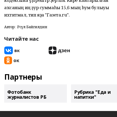
кодексына үҙгәрештәр әҙерләгән. Кире ҡайтарылған
аҡсаның иң ҙур суммаһы 15,6 мың һум булыуы
ихтитмал, тип яҙа "Газета.ru".
Автор:
Рәсүл Байгилдин
Читайте нас
Партнеры
Фотобанк
Рубрика "Еда и
журналистов РБ
напитки"