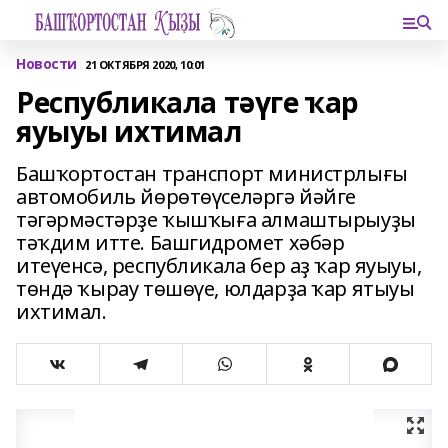
Новости
21 ОКТЯБРЯ 2020, 10:01
Республикала тәүге ҡар
яуыуы ихтимал
Башҡортостан транспорт министрлығы
автомобиль йөрөтөүселәргә йәйге
тәгәрмәстәрҙе ҡышҡыға алмаштырыуҙы
тәҡдим итте. Башгидромет хәбәр
итеүенсә, республикала бер аҙ ҡар яуыуы,
төндә ҡырау төшөүе, юлдарҙа ҡар ятыуы
ихтимал.