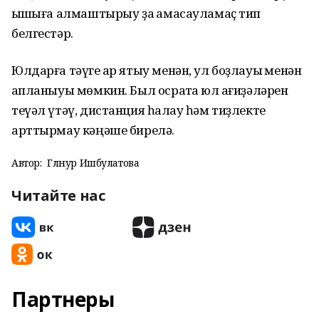
ҡышҡыға алмаштырыу ҙа ҡамасауламаҫ тип
белгестәр.
Юлдарға тәүге ҡар ятыу менән, ул боҙлауыҡ менән
ҡапланыуы мөмкин. Был осраҡта юл ҡағиҙәләрен
теүәл үтәү, дистанция һаҡлау һәм тиҙлекте
арттырмау кәңәше бирелә.
Автор:
Гөлнур Ишбулатова
Читайте нас
Партнеры