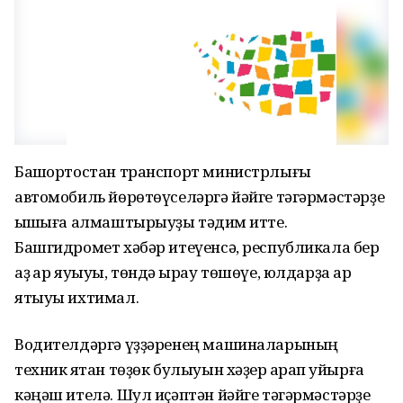
Башҡортостан транспорт министрлығы
автомобиль йөрөтөүселәргә йәйге тәгәрмәстәрҙе
ҡышҡыға алмаштырыуҙы тәҡдим итте.
Башгидромет хәбәр итеүенсә, республикала бер
аҙ ҡар яуыуы, төндә ҡырау төшөүе, юлдарҙа ҡар
ятыуы ихтимал.
Водителдәргә үҙҙәренең машиналарының
техник яҡтан төҙөк булыуын хәҙер ҡарап ҡуйырға
кәңәш ителә. Шул иҫәптән йәйге тәгәрмәстәрҙе