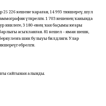
25 226 кешене ҡараған, 14 993 тикшереү, шул
 маммография үткәрелгән. 1 703 кешенең ҡанында
е ҙур икәнлеге, 3 180-енең ҡан баҫымы юғары
барлығы асыҡланған. 81 кешелә – яман шешкә,
туберкулезға шик булыуы билдәләнгән. Улар
шереүгә ебәрелгән.
ығы сайтынан алынды.