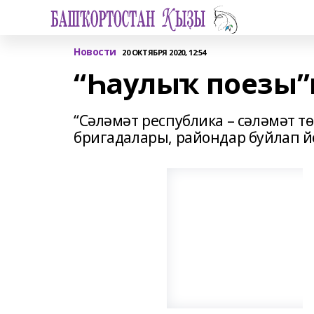
Новости
20 ОКТЯБРЯ 2020, 12:54
“Һаулыҡ поезы”
“Сәләмәт республика – сәләмәт т
бригадалары, райондар буйлап й