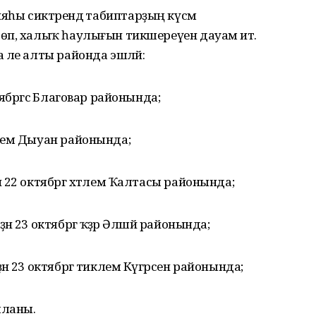
кцияһы сиктәрендә табиптарҙың күсмә
өп, халыҡ һаулығын тикшереүен дауам итә.
әле алты районда эшләй:
ябргәсә Благовар районында;
лем Дыуан районында;
 22 октябргә хәтлем Ҡалтасы районында;
 23 октябргә ҡәҙәр Әлшәй районында;
н 23 октябргә тиклем Күгәрсен районында;
мланы.