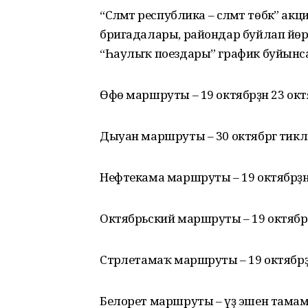
“Сәләмәт республика – сәләмәт төбәк” а
бригадалары, райондар буйлап йөр
“Һаулыҡ поездары” график буйынса 
Өфө маршруты – 19 октябрҙән 23 окт
Дыуан маршруты – 30 октябргә тик
Нефтекама маршруты – 19 октябрҙән
Октябрьский маршруты – 19 октябрҙән
Стәрлетамаҡ маршруты – 19 октябрҙә
Белорет маршруты – үҙ эшен тама