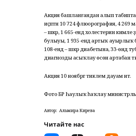
Акция башланғандан алып табиптар 
иҫәптән 10 724 флюорография, 4 269
– шәкәр, 1 665-ендә холестерин кимәл
булыуы, 1 935-ендә артыҡ ауырлыҡ 
108-ендә – шәкәр диабетына, 33-өндә 
диагнозды асыҡлау өсөн артабан тик
Акция 10 ноябргә тиклем дауам итә.
Фото БР Һаулыҡ һаҡлау министрл
Автор:
Альмира Кирәева
Читайте нас