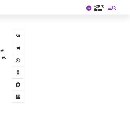
+29 °С
Ясно
мә
ә.