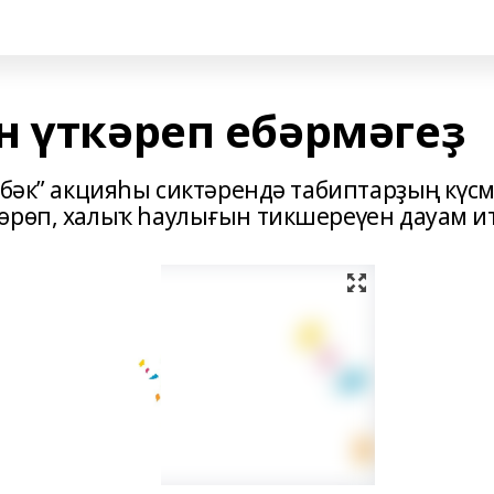
н үткәреп ебәрмәгеҙ
өбәк” акцияһы сиктәрендә табиптарҙың күс
өрөп, халыҡ һаулығын тикшереүен дауам ит