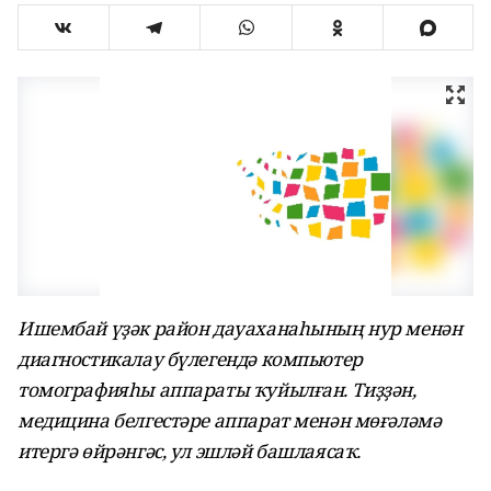
Ишембай үҙәк район дауаханаһының нур менән
диагностикалау бүлегендә компьютер
томографияһы аппараты ҡуйылған. Тиҙҙән,
медицина белгестәре аппарат менән мөғәләмә
итергә өйрәнгәс, ул эшләй башлаясаҡ.