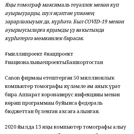
Яңы томограф максималь теүәллек менән күп
ауырыуҙарҙы, шул иҫәптән үпкәнең
зарарланыуын да, күрһәтә. Был COVID–19 менән
ауырыусыларға ярҙамды үҙ ваҡытында
күрһәтергә мөмкинлек бирәсәк.
#миллипроект #нацпроект
#национальныепроектыБашкортостан
Canon фирмаһы етештергән 50 миллионлыҡ
компьютер томографы күләмле һәм аныҡ һүрәт
бирә. Аппарат коронавирус инфекцияһы менән
көрәш программаһы буйынса федераль
бюджеттан бүленгән аҡсаға алынған.
2020 йылда 13 яңы компьютер томографы алыу