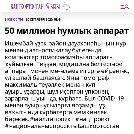
Новости
20 ОКТЯБРЯ 2020, 08:44
50 миллион һумлыҡ аппарат
Ишембай үҙәк район дауаханаһының нур
менән диагностикалау бүлегендә
компьютер томографияһы аппараты
ҡуйылған. Тиҙҙән, медицина белгестәре
аппарат менән мөғәләмә итергә өйрәнгәс,
ул эшләй башлаясаҡ. Яңы томограф
максималь теүәллек менән күп
ауырыуҙарҙы, шул иҫәптән үпкәнең
зарарланыуын да, күрһәтә. Был COVID–19
менән ауырыусыларға ярҙамды үҙ
ваҡытында күрһәтергә мөмкинлек
бирәсәк.#миллипроект #нацпроект
#национальныепроектыБашкортостан