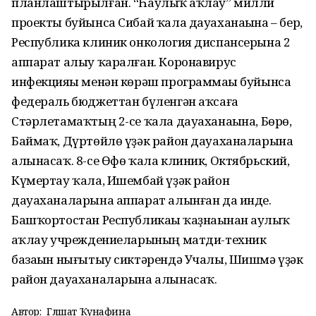
планлаштырылған. “Һаулыҡ һаҡлау” милли
проекты буйынса Сибай ҡала дауаханаһына – бер,
Республика клиник онкология диспансерына 2
аппарат алыу ҡаралған. Коронавирус
инфекцияһы менән көрәш программаһы буйынса
федераль бюджеттан бүленгән аҡсаға
Стәрлетамаҡтың 2-се ҡала дауаханаһына, Бөрө,
Баймаҡ, Дүртөйлө үҙәк район дауаханаларына
алынасаҡ. 8-се Өфө ҡала клиник, Октябрьский,
Күмертау ҡала, Ишембай үҙәк район
дауаханаларына аппарат алынған да инде.
Башҡортостан Республикаһы ҡаҙнаһынан һаулыҡ
һаҡлау учреждениеларының матди-техник
базаһын нығытыу сиктәрендә Учалы, Шишмә үҙәк
район дауаханаларына алынасаҡ.
Автор:
Гөлшат Ҡунафина