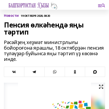
Новости
19 ОКТЯБРЯ 2020, 08:20
Пенсия өлкәһендә яңы
тәртип
Рәсәйҙең хеҙмәт министрлығы
бойороғона ярашлы, 18 октябрҙән пенсия
түләүҙәр буйынса яңы тәртип үҙ көсөнә
инде.