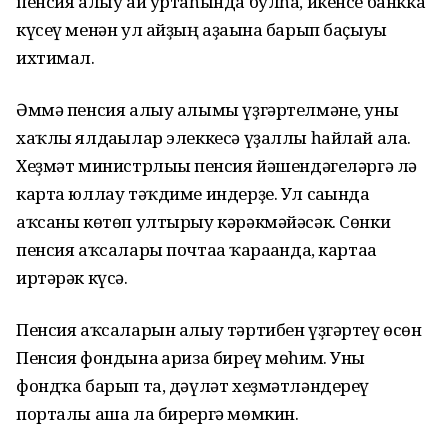
пенсия алыу ай уртаһында булһа, икенсе банкка
күсеү менән ул айҙың аҙағына барып баҫыуы
ихтимал.
Әммә пенсия алыу алымы үҙгәртелмәне, уны
хаҡлы ялдағылар элеккесә үҙаллы һайлай ала.
Хеҙмәт министрлығы пенсия йәшендәгеләргә лә
карта юллау тәҡдиме индерҙе. Ул сағында
аҡсаны көтөп ултырыу кәрәкмәйәсәк. Сөнки
пенсия аҡсалары почтаға ҡарағанда, картаға
иртәрәк күсә.
Пенсия аҡсаларын алыу тәртибен үҙгәртеү өсөн
Пенсия фондына ғариза биреү мөһим. Уны
фондҡа барып та, дәүләт хеҙмәтләндереү
порталы аша ла бирергә мөмкин.