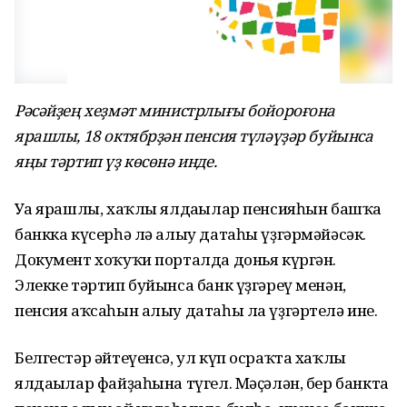
Рәсәйҙең хеҙмәт министрлығы бойороғона
ярашлы, 18 октябрҙән пенсия түләүҙәр буйынса
яңы тәртип үҙ көсөнә инде.
Уға ярашлы, хаҡлы ялдағылар пенсияһын башҡа
банкка күсерһә лә алыу датаһы үҙгәрмәйәсәк.
Документ хоҡуҡи порталда донья күргән.
Элекке тәртип буйынса банк үҙгәреү менән,
пенсия аҡсаһын алыу датаһы ла үҙгәртелә ине.
Белгестәр әйтеүенсә, ул күп осраҡта хаҡлы
ялдағылар файҙаһына түгел. Мәҫәлән, бер банкта