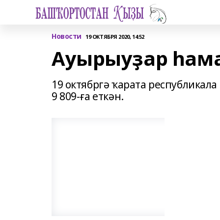
Новости
19 ОКТЯБРЯ 2020, 14:52
Ауырыуҙар һаман
19 октябргә ҡарата республикал
9 809-ға еткән.