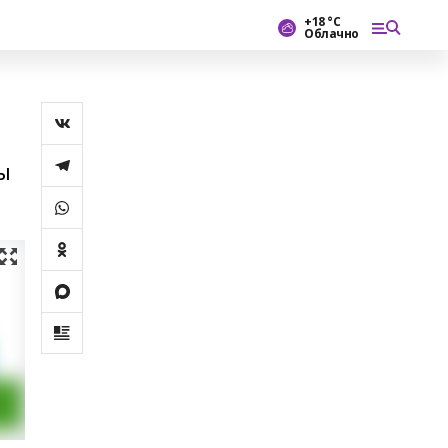
+18 °С
Облачно
ы