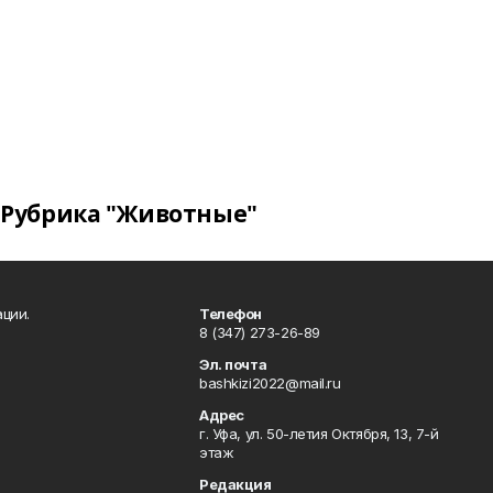
Рубрика "Животные"
ции.
Телефон
8 (347) 273-26-89
Эл. почта
bashkizi2022@mail.ru
Адрес
г. Уфа, ул. 50-летия Октября, 13, 7-й
этаж
Редакция