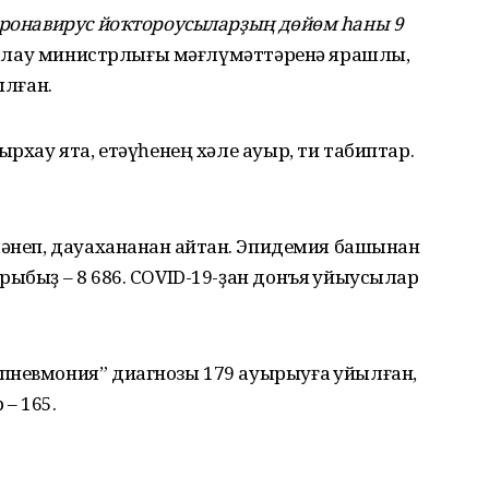
коронавирус йоҡтороусыларҙың дөйөм һаны 9
аҡлау министрлығы мәғлүмәттәренә ярашлы,
ылған.
ырхау ята, етәүһенең хәле ауыр, ти табиптар.
ләнеп, дауахананан ҡайтҡан. Эпидемия башынан
рыбыҙ – 8 686. COVID-19-ҙан донъя ҡуйыусылар
пневмония” диагнозы 179 ауырыуға ҡуйылған,
– 165.