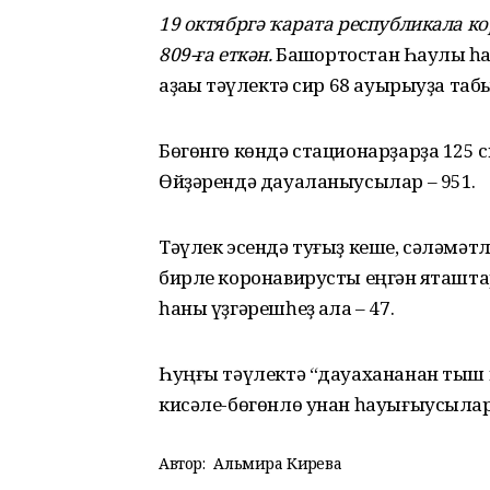
19 октябргә ҡарата республикала 
809-ға еткән.
Башҡортостан Һаулыҡ һ
аҙаҡҡы тәүлектә сир 68 ауырыуҙа таб
Бөгөнгө көндә стационарҙарҙа 125 с
Өйҙәрендә дауаланыусылар – 951.
Тәүлек эсендә туғыҙ кеше, сәләмәт
бирле коронавирусты еңгән яҡташта
һаны үҙгәрешһеҙ ҡала – 47.
Һуңғы тәүлектә “дауахананан тыш 
кисәле-бөгөнлө унан һауығыусылар 
Автор:
Альмира Кирәева