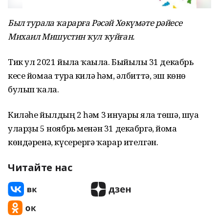
Был турала ҡарарға Рәсәй Хөкүмәте рәйесе
Михаил Мишустин ҡул ҡуйған.
Тик ул 2021 йылға ҡағыла. Быйылғы 31 декабрь
кесе йомаға тура килә һәм, әлбиттә, эш көнө
булып ҡала.
Киләһе йылдың 2 һәм 3 ғинуары ялға төшә, шуға
уларҙы 5 ноябрь менән 31 декабргә, йома
көндәренә, күсерергә ҡарар ителгән.
Читайте нас