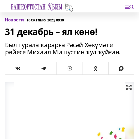
Новости
16 ОКТЯБРЯ 2020, 09:30
31 декабрь – ял көнө!
Был турала ҡарарға Рәсәй Хөкүмәте
рәйесе Михаил Мишустин ҡул ҡуйған.