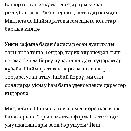
Башҡортостан хөкүмәтенең ҡарары менән
республикала Рәсәй Геройы, легендар комдив
Миңлеғәле Шайморатов исемендәге кластар
барлыҡҡа килде.
Уның сафына баҫҡан балалар өсөн яуаплылыҡ
тағы арта төшә. Телдәр, тарих өйрәнеүҙән тыш
өҫтәмә белем биреү йүнәлешендәге түңәрәктәр
күбәйә. Шайморатовсыларға милли спорт
төрҙәре, уҡтан атыу, һыбай йөрөү, милли
ҡоралдарҙа уйнау һәм башҡа үҙенсәлекле дәрестәр
индерелә.
Миңлеғәле Шайморатов исемен йөрөткән класс
балаларына бер иш мәктәп формаһы тегелде,
уҡыу ҡаҙаныштары өсөн һәр уҡыусы “Йәш