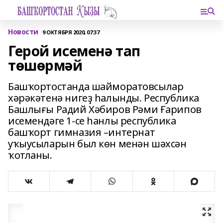
Новости
9 ОКТЯБРЯ 2020, 07:37
Герой исеменә тап
төшөрмәй
Башҡортостанда шайморатовсылар
хәрәкәтенә нигеҙ һалынды. Республика
Башлығы Радий Хәбиров Рәми Ғарипов
исемендәге 1-се һанлы республика
башҡорт гимназия –интернат
уҡыусыларын был көн менән шәхсән
ҡотланы.