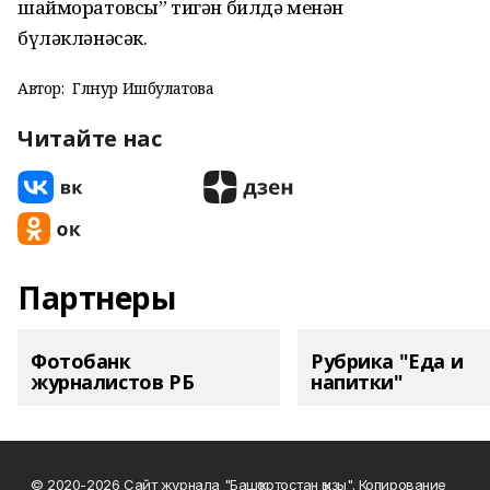
шайморатовсы” тигән билдә менән
бүләкләнәсәк.
Автор:
Гөлнур Ишбулатова
Читайте нас
Партнеры
Фотобанк
Рубрика "Еда и
журналистов РБ
напитки"
© 2020-2026 Сайт журнала "Башҡортостан ҡыҙы". Копирование