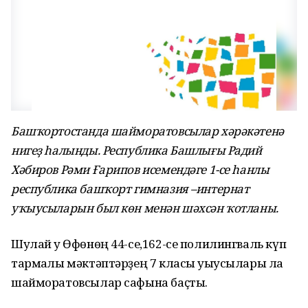
Башҡортостанда шайморатовсылар хәрәкәтенә
нигеҙ һалынды. Республика Башлығы Радий
Хәбиров Рәми Ғарипов исемендәге 1-се һанлы
республика башҡорт гимназия –интернат
уҡыусыларын был көн менән шәхсән ҡотланы.
Шулай уҡ Өфөнөң 44-се,162-се полилингваль күп
тармаҡлы мәктәптәрҙең 7 класы уҡыусылары ла
шайморатовсылар сафына баҫты.