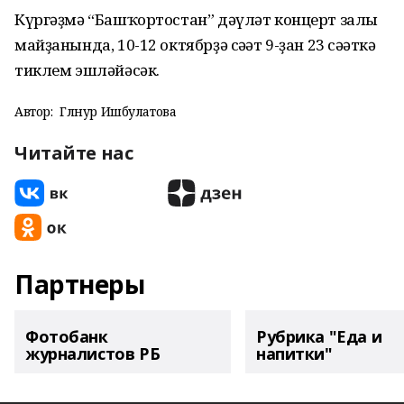
Күргәҙмә “Башҡортостан” дәүләт концерт залы
майҙанында, 10-12 октябрҙә сәғәт 9-ҙан 23 сәғәткә
тиклем эшләйәсәк.
Автор:
Гөлнур Ишбулатова
Читайте нас
Партнеры
Фотобанк
Рубрика "Еда и
журналистов РБ
напитки"