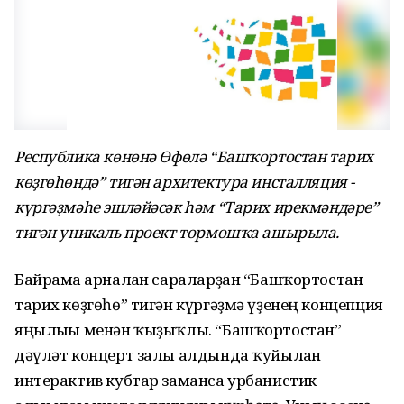
Республика көнөнә Өфөлә “Башҡортостан тарих
көҙгөһөндә” тигән архитектура инсталляция -
күргәҙмәһе эшләйәсәк һәм “Тарих ирекмәндәре”
тигән уникаль проект тормошҡа ашырыла.
Байрамға арналған сараларҙан “Башҡортостан
тарих көҙгөһө” тигән күргәҙмә үҙенең концепция
яңылығы менән ҡыҙыҡлы. “Башҡортостан”
дәүләт концерт залы алдында ҡуйылған
интерактив кубтар заманса урбанистик