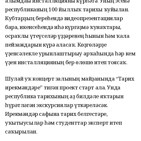
алымдағы инсталляцияны күрһәтә. Уның эсенә
республиканың 100 йыллыҡ тарихы ҡуйылған.
Кубтарҙың береһендә видеопрезентациялар
бара, икенсеһендә иһә күргәҙмә ҡунаҡтары,
осраҡлы үтеүселәр үҙҙәренең һынын һәм ҡала
пейзаждарын күрә аласаҡ. Көҙгөләрҙе
үҙенсәлекле урынлаштырыу арҡаһында һәр кем
үҙен инсталляцияның бер өлөшө итеп тоясаҡ.
Шулай уҡ концерт залының майҙанында “Тарих
ирекмәндәре” тигән проект старт ала. Унда
республика тарихының аҙ билдәле яҡтарын
һүрәтләгән экскурсиялар үткәреләсәк.
Ирекмәндәр сафына тарих белгестәре,
уҡытыусылар һәм студенттар эксперт итеп
саҡырылған.