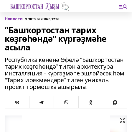
Новости
9 ОКТЯБРЯ 2020, 12:36
“Башҡортостан тарих
көҙгөһөндә” күргәҙмәһе
асыла
Республика көнөнә Өфөлә “Башҡортостан
тарих көҙгөһөндә” тигән архитектура
инсталляция - күргәҙмәһе эшләйәсәк һәм
“Тарих ирекмәндәре” тигән уникаль
проект тормошҡа ашырыла.