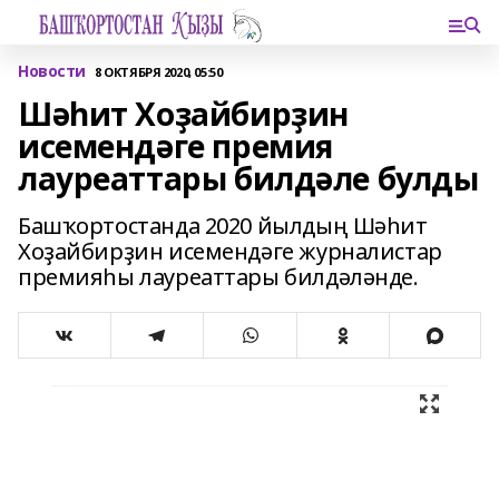
Новости
8 ОКТЯБРЯ 2020, 05:50
Шәһит Хоҙайбирҙин
исемендәге премия
лауреаттары билдәле булды
Башҡортостанда 2020 йылдың Шәһит
Хоҙайбирҙин исемендәге журналистар
премияһы лауреаттары билдәләнде.