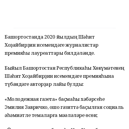
Башҡортостанда 2020 йылдың Шәһит
Хоҙайбирҙин исемендәге журналистар
премияһы лауреаттары билдәләнде.
Быйыл Башҡортостан Республикаһы Хөкүмәтенең
Шәһит Хоҙайбирҙин исемендәге премияһына
түбәндәге авторҙар лайыҡ булды:
«Молодежная газета» баҫмаһы хәбәрсеһе
Эмилия Завричко, ошо гәзиттә баҫылған социаль
әһәмиәтле темаларға мәҡәләләре өсөн;