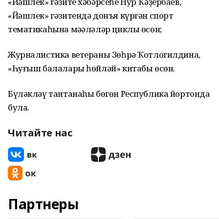
«Йәшлек» гәзите хәбәрсеһе Нур Ҡәҙербаев,
«Йәшлек» гәзитендә донъя күргән спорт
тематикаһына мәҡәләләр циклы өсөн;
Журналистика ветераны Зөһрә Ҡотлогилдина,
«Һуғыш балалары һөйләй» китабы өсөн.
Бүләкләү тантанаһы бөгөн Республика йортонда
була.
Читайте нас
Партнеры