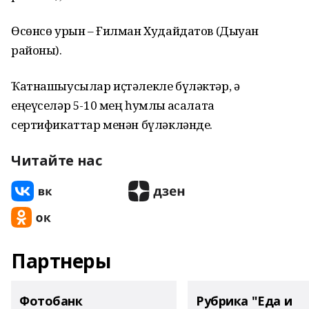
Өсөнсө урын – Ғилман Худайдатов (Дыуан
районы).
Ҡатнашыусылар иҫтәлекле бүләктәр, ә
еңеүселәр 5-10 мең һумлыҡ аҡсалата
сертификаттар менән бүләкләнде.
Читайте нас
Партнеры
Фотобанк
Рубрика "Еда и