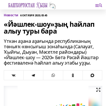
Новости
6 ОКТЯБРЯ 2020, 05:45
«Йәшлек-шоу»ҙың һайлап
алыу туры бара
Үткән аҙана аҙағында республиканың
төньяҡ-көнсығыш зонаһында (Салауат,
Ҡыйғы, Дыуан, Мәсетле райондары)
«Йәшлек-шоу — 2020» Бөтә Рәсәй йәштәр
фестиваленә һайлап алыу этабы уҙҙы.