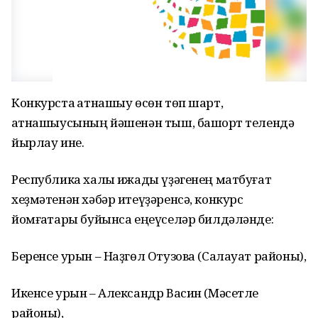
Конкурста ҡатнашыу өсөн төп шарт,
ҡатнашыусының йәшенән тыш, башҡорт телендә
йырлау ине.
Республика халыҡ ижады үҙәгенең матбуғат
хеҙмәтенән хәбәр итеүҙәренсә, конкурс
йомғаҡтары буйынса еңеүселәр билдәләнде:
Беренсе урын – Наҙгөл Отузова (Салауат районы),
Икенсе урын – Александр Васин (Мәсетле
районы),