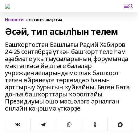
Новости
6 ОКТЯБРЯ 2020, 11:44
Әсәй, тип асылһын телем
Башҡортостан Башлығы Радий Хәбиров
24-25 сентябрҙа үткән башҡорт теле һәм
әҙәбиәте уҡытыусыларының форумында
мәктәпкәсә йәштәге балалар
учреждениеларында мотлаҡ башҡорт
телен өйрәнеүсе төркөмдәр һанын
арттырыу бурысын ҡуйғайны. Бөгөн Бөтә
донъя башҡорттары ҡоролтайы
Президиумы ошо мәсьәләгә арналған
онлайн кәңәшмә үткәрҙе.