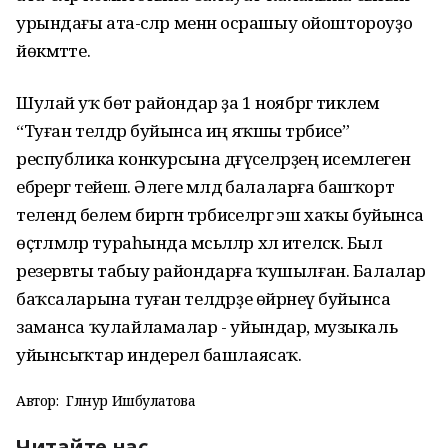
урындағы ата-әсәләр менән осрашыу ойоштороуҙо
йөкмәтте.
Шулай уҡ бөтә райондар ҙа 1 ноябргә тиклем
“Туған телдәр буйынса иң яҡшы тәрбиәсе”
республика конкурсына дәғүәселәрҙең исемлеген
ебәрергә тейеш. Әлеге мәлдә балаларға башҡорт
телендә белем биргән тәрбиәселәргә эш хаҡы буйынса
өҫтәлмәләр тураһында мәсьәләләр хәл ителәсәк. Был
резервты табыу райондарға ҡушылған. Балалар
баҡсаларына туған телдәрҙе өйрәнеү буйынса
заманса ҡулайламалар - уйындар, музыкаль
уйынсыҡтар индерелә башлаясаҡ.
Автор:
Гөлнур Ишбулатова
Читайте нас