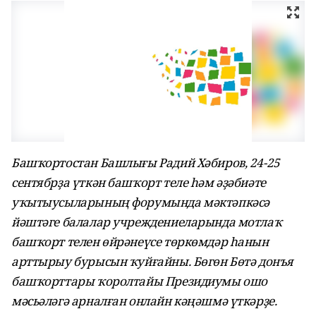
Башҡортостан Башлығы Радий Хәбиров, 24-25
сентябрҙа үткән башҡорт теле һәм әҙәбиәте
уҡытыусыларының форумында мәктәпкәсә
йәштәге балалар учреждениеларында мотлаҡ
башҡорт телен өйрәнеүсе төркөмдәр һанын
арттырыу бурысын ҡуйғайны. Бөгөн Бөтә донъя
башҡорттары ҡоролтайы Президиумы ошо
мәсьәләгә арналған онлайн кәңәшмә үткәрҙе.