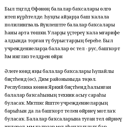
Был тәңгәлдә Өфөнөң балалар баҡсалары өлгө
итеп күрһәтелде. Һуңғы айҙарҙа баш ҡалала
полилингваль йүнәлештәге балалар баҡсалары
һаны арта төшкән. Уларҙы үҫтереү ҡала мәғарифе
алдында торған тәү бурыстарҙың береһе. Был
учреждениеларҙа балалар өс тел - рус, башҡорт
һәм инглиз телдәрен өйрәнә
Әлеге көндә яңы балалар баҡсалары Һупайлы
биҫтәһендә (өс), Дим районыныда төҙөлә.
Республика көнөнә Яркий биҫтәһендә һалынған
балалар баҡсаһының техник асыу сараһы
буласаҡ. Мәктәпкәсә йәштәге учреждениеларҙың
барыһын да ла башҡорт телен өйрәнеү мотлаҡ
буласаҡ. Балалар баҡсаларына туған тел өйрәнеү
индерелә, әммә кадрҙар мәсьәләһенә ҡытлыҡ бар.