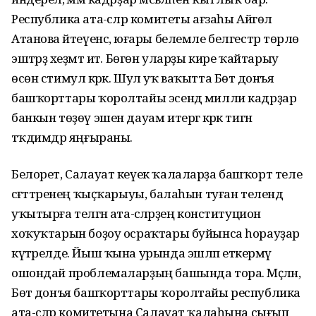
Республика ата-әсәләр комитеты ағзаһы Айгөл
Атанова әйтеүенсә, юғары белемле белгестәр төрлө
эштәрҙә хеҙмәт итә. Бөгөн уларҙы кире ҡайтарыу
өсөн стимул кәрәк. Шул уҡ ваҡытта Бөтә донъя
башҡорттары ҡоролтайы эсендә милли кадрҙар
банкын төҙөү эшен дауам итергә кәрәк тигән
тәҡдимдәр яңғыраны.
Белорет, Салауат кеүек ҡалаларҙа башҡорт теле
сәғәттәренең ҡыҫҡарыуы, балаһын туған телендә
уҡытырға теләгән ата-әсәләрҙең конституцион
хоҡуҡтарын боҙоу осраҡтары буйынса һорауҙар
күтәрелде. Йыш ҡына урында эшләп еткермәү
ошондай проблемаларҙың башында тора. Мәҫәлән,
Бөтә донъя башҡорттары ҡоролтайы республика
ата-әсәләр комитетына Салауат ҡалаһына сығып