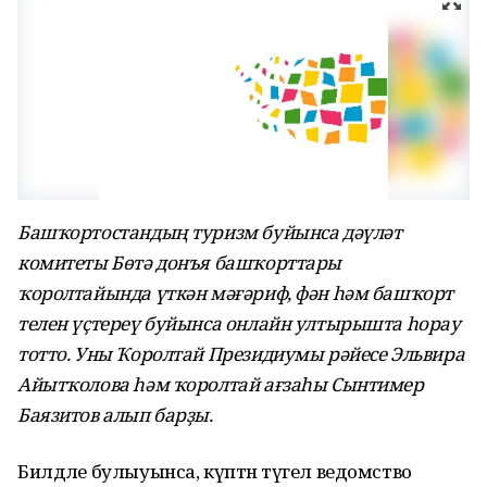
Башҡортостандың туризм буйынса дәүләт
комитеты Бөтә донъя башҡорттары
ҡоролтайында үткән мәғәриф, фән һәм башҡорт
телен үҫтереү буйынса онлайн ултырышта һорау
тотто. Уны Ҡоролтай Президиумы рәйесе Эльвира
Айытҡолова һәм ҡоролтай ағзаһы Сынтимер
Баязитов алып барҙы.
Билдәле булыуынса, күптән түгел ведомство