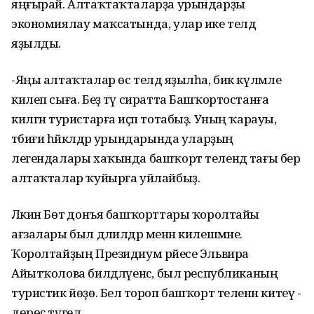
яңғырай. Алтаҡтаҡталарҙа урындарҙы
экономиялау маҡсатында, улар ике телдә
яҙылды.
-Яңы алтаҡталар өс телдә яҙылһа, бик күләмле
килеп сыға. Беҙ тәү сиратта Башҡортостанға
килгән туристарға иҫәп тотабыҙ. Уның ҡарауы,
тәбиғи һәйкәлдәр урындарында уларҙың
легендалары хаҡында башҡорт телендә тағы бер
алтаҡталар ҡуйырға уйлайбыҙ.
Ләкин Бөтә донъя башҡорттары ҡоролтайы
ағзалары был дәлилдәр менән килешмәне.
Ҡоролтайҙың Президиум рәйесе Эльвира
Айытҡолова билдәләүенсә, был республиканың
туристик йөҙө. Белә тороп башҡорт теленән китеү -
дөрөҫ түгел.