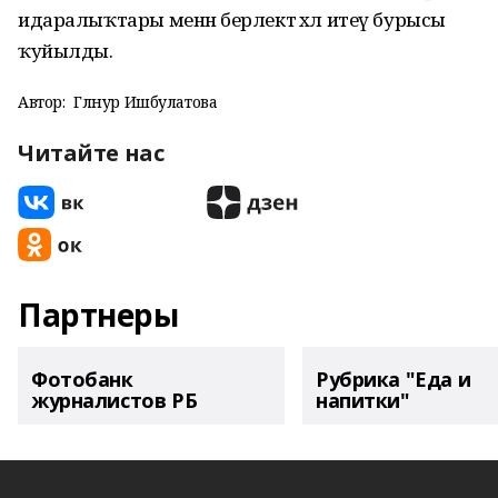
идаралыҡтары менән берлектә хәл итеү бурысы
ҡуйылды.
Автор:
Гөлнур Ишбулатова
Читайте нас
Партнеры
Фотобанк
Рубрика "Еда и
журналистов РБ
напитки"