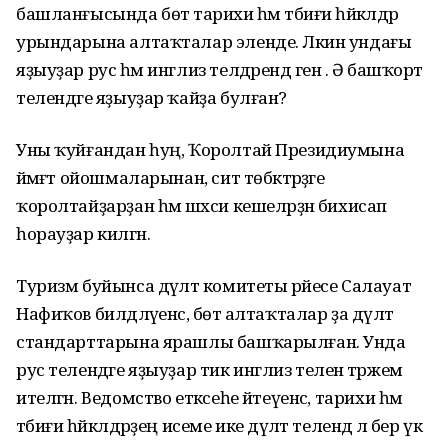
башланғысында бөтә тарихи һәм тәбиғи һәйкәлдәр
урындарына алтаҡталар эленде. Ләкин ундағы
яҙыуҙар рус һәм инглиз телдәрендә генә . Ә башҡорт
телендәге яҙыуҙар ҡайҙа булған?
Уны ҡуйғандан һуң, Ҡоролтай Президиумына
йәмәғәт ойошмаларынан, сит төбәктәрҙәге
ҡоролтайҙарҙан һәм шәхси кешеләрҙән бихисап
һорауҙар килгән.
Туризм буйынса дәүләт комитеты рәйесе Салауат
Нафиҡов билдәләүенсә, бөтә алтаҡталар ҙа дәүләт
стандарттарына ярашлы башҡарылған. Унда
рус телендәге яҙыуҙар тик инглиз теленә тәржемә
ителгән. Ведомство етәксеһе әйтеүенсә, тарихи һәм
тәбиғи һәйкәлдәрҙең исеме ике дәүләт телендә лә бер үк