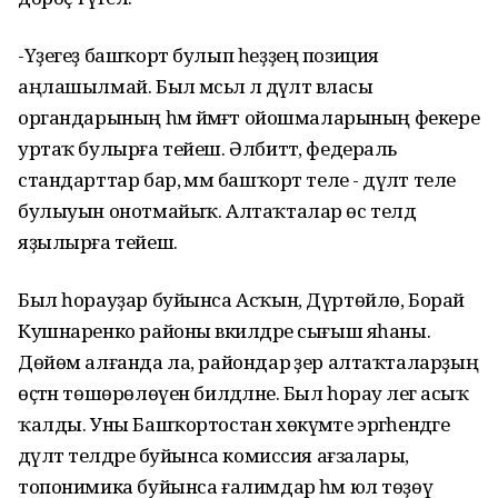
-Үҙегеҙ башҡорт булып һеҙҙең позиция
аңлашылмай. Был мәсьәлә лә дәүләт власы
органдарының һәм йәмәғәт ойошмаларының фекере
уртаҡ булырға тейеш. Әлбиттә, федераль
стандарттар бар, әммә башҡорт теле - дәүләт теле
булыуын онотмайыҡ. Алтаҡталар өс телдә
яҙылырға тейеш.
Был һорауҙар буйынса Асҡын, Дүртөйлө, Борай
Кушнаренко районы вәкилдәре сығыш яһаны.
Дөйөм алғанда ла, райондар әҙер алтаҡталарҙың
өҫтән төшөрөлөүен билдәләне. Был һорау әлегә асыҡ
ҡалды. Уны Башҡортостан хөкүмәте эргәһендәге
дәүләт телдәре буйынса комиссия ағзалары,
топонимика буйынса ғалимдар һәм юл төҙөү