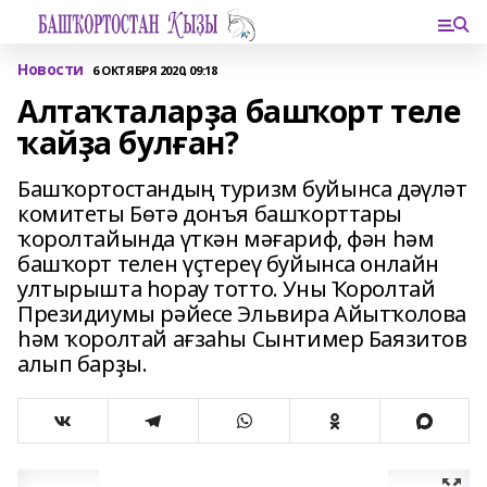
Новости
6 ОКТЯБРЯ 2020, 09:18
Алтаҡталарҙа башҡорт теле
ҡайҙа булған?
Башҡортостандың туризм буйынса дәүләт
комитеты Бөтә донъя башҡорттары
ҡоролтайында үткән мәғариф, фән һәм
башҡорт телен үҫтереү буйынса онлайн
ултырышта һорау тотто. Уны Ҡоролтай
Президиумы рәйесе Эльвира Айытҡолова
һәм ҡоролтай ағзаһы Сынтимер Баязитов
алып барҙы.