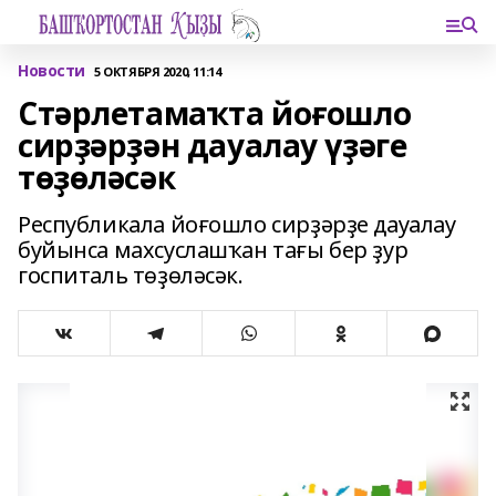
Новости
5 ОКТЯБРЯ 2020, 11:14
Стәрлетамаҡта йоғошло
сирҙәрҙән дауалау үҙәге
төҙөләсәк
Республикала йоғошло сирҙәрҙе дауалау
буйынса махсуслашҡан тағы бер ҙур
госпиталь төҙөләсәк.