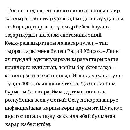
– Госпиталдә эштең ойошторолоуы яҡшы тәьҫир
ҡалдыра. Табиптар үҙҙәре лә, бында эшләү уңайлы,
ти. Коридорҙар киң, түшәмдәр бейек, һауаны
таҙартыуҙың автоном системаһы эшләй.
Көнкүреш шарттары ла насар түгел, – тип
тәьҫораттары менән бүлешә Радий Хәбиров. – Ләкин
хәл шундай: ауырыуҙарҙың карауаттары хатта
коридорға ҡуйылған, ә ҡайһы бер блоктарҙа –
коридорҙың ике яғынан да. Йәғни дауахана тулы
– унда 400-гә яҡын пациент ята. Үҙәк бик мөһим
бурысты башҡара. Әммә дүрт миллионлы
республика өсөн ул етмәй. Өҫтәүенә, коронавирус
инфекцияһына ҡаршы көрәш дауам итә. Шуға күрә
яңы госпиталь төҙөү хаҡында ябай булмаған
ҡарар ҡабул итәбеҙ.