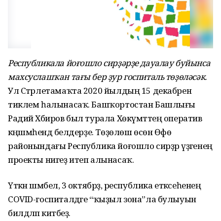
Республикала йоғошло сирҙәрҙе дауалау буйынса
махсуслашҡан тағы бер ҙур госпиталь төҙөләсәк.
Ул Стәрлетамаҡта 2020 йылдың 15 декабренә
тиклем һалынасаҡ. Башҡортостан Башлығы
Радий Хәбиров был турала Хөкүмәттең оператив
кәңәшмәһендә белдерҙе. Төҙөлөш өсөн Өфө
районындағы Республика йоғошло сирҙәр үҙәгенең
проекты нигеҙ итеп алынасаҡ.
Үткән шәмбелә, 3 октябрҙә, республика етәксеһенең
COVID-госпиталдәге “ҡыҙыл зона”ла булыуын
билдәләп китәбеҙ.