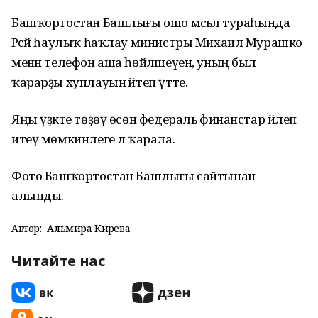
Башҡортостан Башлығы ошо мәсьәлә тураһында
Рәсәй һаулыҡ һаҡлау министры Михаил Мурашко
менән телефон аша һөйләшеүен, уның был
ҡарарҙы хуплауын әйтеп үтте.
Яңы үҙәкте төҙөү өсөн федераль финанстар йәлеп
итеү мөмкинлеге лә ҡарала.
Фото Башҡортостан Башлығы сайтынан
алынды.
Автор:
Альмира Кирәева
Читайте нас