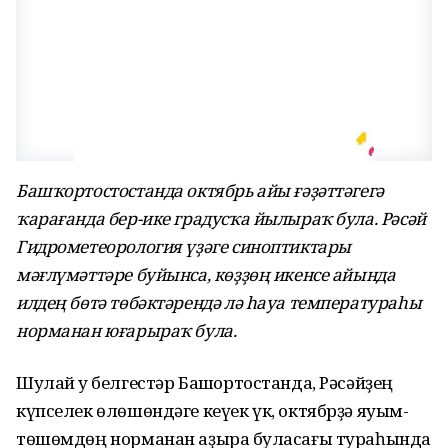
Башҡортостостанда октябрь айы ғәҙәттәгегә
ҡарағанда бер-ике градусҡа йылыраҡ була. Рәсәй
Гидрометеорология үҙәге синоптиктары
мәғлүмәттәре буйынса, көҙҙөң икенсе айында
илдең бөтә төбәктәрендә лә һауа температураһы
норманан юғарыраҡ була.
Шулай уҡ белгестәр Башҡортостанда, Рәсәйҙең
күпселек өлөшөндәге кеүек үк, октябрҙә яуым-
төшөмдөң норманан аҙыраҡ буласағы тураһында