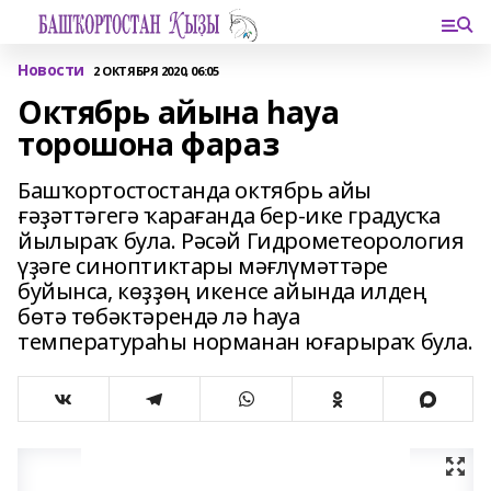
Новости
2 ОКТЯБРЯ 2020, 06:05
Октябрь айына һауа
торошона фараз
Башҡортостостанда октябрь айы
ғәҙәттәгегә ҡарағанда бер-ике градусҡа
йылыраҡ була. Рәсәй Гидрометеорология
үҙәге синоптиктары мәғлүмәттәре
буйынса, көҙҙөң икенсе айында илдең
бөтә төбәктәрендә лә һауа
температураһы норманан юғарыраҡ була.