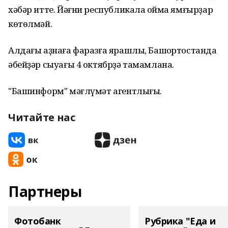
хәбәр итте. Йәғни республикала ҡойма ямғырҙар
көтөлмәй.
Алдағы аҙнаға фаразға ярашлы, Башҡортостанда
әбейҙәр сыуағы 4 октябрҙә тамамлана.
"Башинформ" мәғлүмәт агентлығы.
Читайте нас
Партнеры
Фотобанк
Рубрика "Еда и