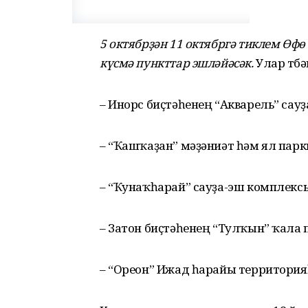
5 октябрҙән 11 октябргә тиклем Ө
күсмә пункттар эшләйәсәк.
Улар түб
– Инорс биҫтәһенең “Акварель” сауҙ
– “Ҡашҡаҙан” мәҙәниәт һәм ял пар
– “Ҡунаҡһарай” сауҙа-эш комплекс
– Затон биҫтәһенең “Тулҡын” ҡала 
– “Ореон” Ижад һарайы территори