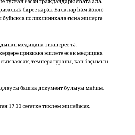
ше тулған Рәсәй граждандары яһата ала.
изалыҡ биреүе кәрәк. Балалар һәм йөклө
ы буйынса поликлиникала ғына эшләргә
дынан медицина тикшереүе үтә.
рҙәре прививка эшләтеү өсөн медицина
ыҡлаясаҡ, температураны, ҡан баҫымын
раҫлаусы башҡа документ булыуы мөһим.
тән 17.00 сәғәткә тиклем эшләйәсәк.