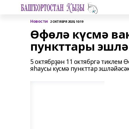
Новости
2 ОКТЯБРЯ 2020, 10:19
Өфөлә күсмә в
пункттары эшлә
5 октябрҙән 11 октябргә тиклем
яһаусы күсмә пункттар эшләйәсәк