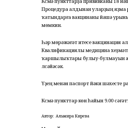
Күсмә пункттарҙа прививканы 18 йә
Процедура алдынан уларҙың яҙма р
ҡатындарға вакцинаны йәшәү урын
мөмкин.
Һәр мөрәжәғәт итеүсе вакцинация ал
Квалификациялы медицина хеҙмәткә
ҡаршылыҡтары булыу-булмауын ас
үлсәйәсәк.
Үҙең менән паспорт йәки шәхесте 
Күсмә пункттар көн һайын 9.00 сәғәт
Автор:
Альмира Кирәева