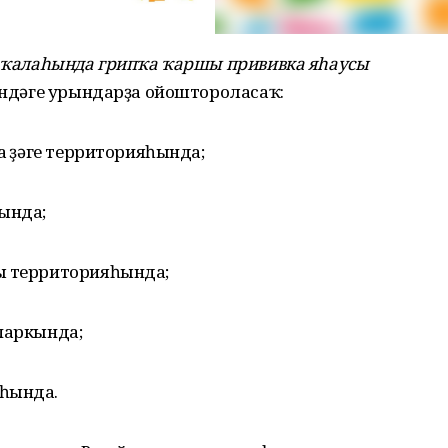
фө ҡалаһында грипҡа ҡаршы прививка яһаусы
әндәге урындарҙа ойоштороласаҡ:
а үҙәге территорияһында;
кында;
ы территорияһында;
паркында;
яһында.