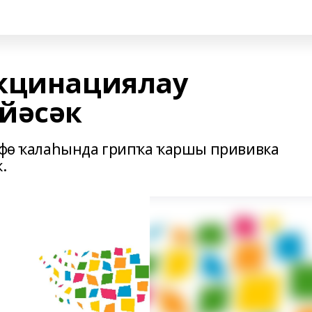
акцинациялау
йәсәк
 Өфө ҡалаһында грипҡа ҡаршы прививка
.