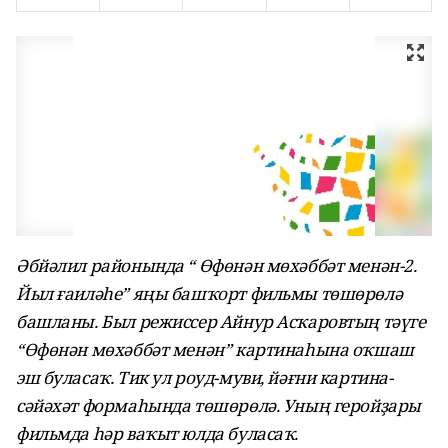
Әбйәлил районында “ Өфөнән мөхәббәт менән-2.
Йыл ғаиләһе” яңы башҡорт фильмы төшөрөлә
башланы. Был режиссер Айнур Асҡаровтың тәүге
“Өфөнән мөхәббәт менән” картинаһына оҡшаш
эш буласаҡ. Тик ул роуд-муви, йәғни картина-
сәйәхәт формаһында төшөрөлә. Уның геройҙары
фильмда һәр ваҡыт юлда буласаҡ.