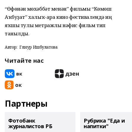
“Өфөнән мөхәббәт менән” фильмы “Көмөш
Аҡбуҙат” халыҡ-ара кино фестивалендә иң
яҡшы тулы метражлы нәфис фильм тип
танылды.
Автор:
Гөлнур Ишбулатова
Читайте нас
Партнеры
Фотобанк
Рубрика "Еда и
журналистов РБ
напитки"