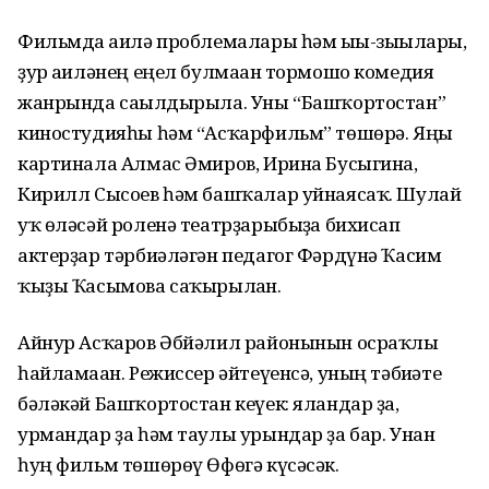
Фильмда ғаилә проблемалары һәм ығы-зығылары,
ҙур ғаиләнең еңел булмаған тормошо комедия
жанрында сағылдырыла. Уны “Башҡортостан”
киностудияһы һәм “Асҡарфильм” төшөрә. Яңы
картинала Алмас Әмиров, Ирина Бусыгина,
Кирилл Сысоев һәм башҡалар уйнаясаҡ. Шулай
уҡ өләсәй роленә театрҙарыбыҙға бихисап
актерҙар тәрбиәләгән педагог Фәрдүнә Ҡасим
ҡыҙы Ҡасымова саҡырылған.
Айнур Асҡаров Әбйәлил районынын осраҡлы
һайламаған. Режиссер әйтеүенсә, уның тәбиғәте
бәләкәй Башҡортостан кеүек: яландар ҙа,
урмандар ҙа һәм таулы урындар ҙа бар. Унан
һуң фильм төшөрөү Өфөгә күсәсәк.