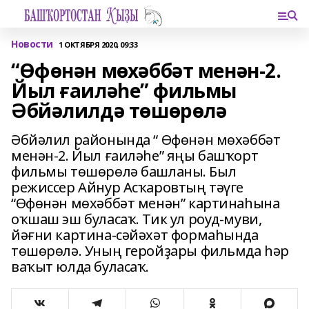
Новости
1 ОКТЯБРЯ 2020, 09:33
“Өфөнән мөхәббәт менән-2.
Йыл ғаиләһе” фильмы
Әбйәлилдә төшөрөлә
Әбйәлил районында “ Өфөнән мөхәббәт
менән-2. Йыл ғаиләһе” яңы башҡорт
фильмы төшөрөлә башланы. Был
режиссер Айнур Асҡаровтың тәүге
“Өфөнән мөхәббәт менән” картинаһына
оҡшаш эш буласаҡ. Тик ул роуд-муви,
йәғни картина-сәйәхәт формаһында
төшөрөлә. Уның геройҙары фильмда һәр
ваҡыт юлда буласаҡ.