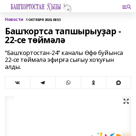
Новости
1 ОКТЯБРЯ 2020, 08:53
Башҡортса тапшырыуҙар -
22-се төймәлә
“Башҡортостан-24” каналы Өфө буйынса
22-се төймәлә эфирға сығыу хоҡуғын
алды.