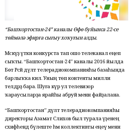
“Башҡортостан-24” каналы Өфө буйынса 22-се
төймәлә эфирға сығыу хоҡуғын алды.
Мәскәүҙә үткән конкурста тап ошо телеканал еңеп
сыҡты. “Башҡортостан-24” каналы 2016 йылда
Бөтә Рәсәй дәүләт телерадиокомпанияһы базаһында
барлыҡҡа килә. Уның төп контенты милли
телдәрҙә бара. Шуға күрә ул телевизор
ҡараусыларҙа ярайһы абруй менән файҙалана.
“Башҡортостан” дәүләт телерадиокомпанияһы
директоры Азамат Сәлихов был турала үҙенең
сәхифәһендә бүлеште һәм коллективты еңеү менән