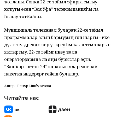
ҡотланы. Сөнки 22-се төймәлә эфирға сығыу
хоҡуғы өсөн “Вся Уфа” телекомпанияһы ла
һынау тотҡайны.
Муниципаль телеканал булараҡ 22-се төймәлә
программалар алып барыуҙың төп шарты - ике
дәүләт телдәрендә эфир үткәреү һәм ҡала темаларын
яҡтыртыу. 22-се төймәгә инеү ҡала
операторҙарына ла яңы бурыстар өҫтәй.
“Башҡортостан-24” каналын улар мотлаҡ
пакетҡа индерергә тейеш булалар.
Автор:
Гөлнур Ишбулатова
Читайте нас