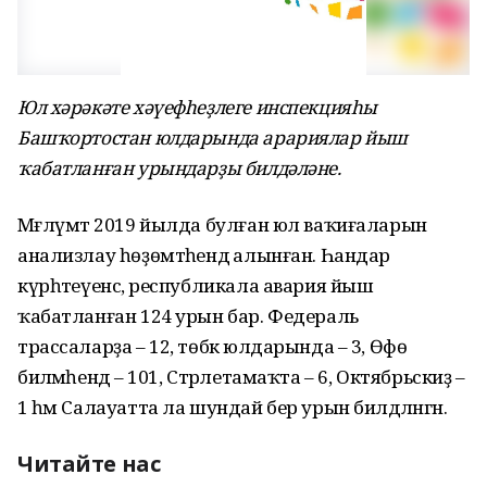
Юл хәрәкәте хәүефһеҙлеге инспекцияһы
Башҡортостан юлдарында арариялар йыш
ҡабатланған урындарҙы билдәләне.
Мәғлүмәт 2019 йылда булған юл ваҡиғаларын
анализлау һөҙөмтәһендә алынған. Һандар
күрһәтеүенсә, республикала авария йыш
ҡабатланған 124 урын бар. Федераль
трассаларҙа – 12, төбәк юлдарында – 3, Өфө
биләмәһендә – 101, Стәрлетамаҡта – 6, Октябрьскиҙә –
1 һәм Салауатта ла шундай бер урын билдәләнгән.
Читайте нас