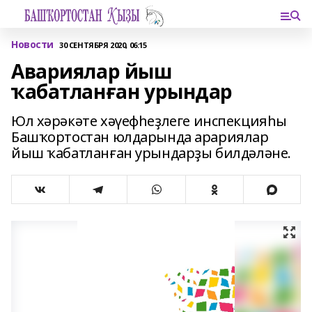
Новости
30 СЕНТЯБРЯ 2020, 06:15
Авариялар йыш
ҡабатланған урындар
Юл хәрәкәте хәүефһеҙлеге инспекцияһы
Башҡортостан юлдарында арариялар
йыш ҡабатланған урындарҙы билдәләне.