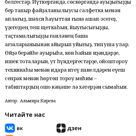
белгестәр. Йүткергәндә, сөскөргәндә ауыҙығыҙҙы
бер тапҡыр файҙаланылыусы салфетка менән
ҡаплағыҙ, шәхси һауыттан ғына ашап-эсегеҙ,
үҙегеҙҙең теш щеткаһын, йыуғысығыҙҙы,
таҫтамалығыҙҙы ғаиләнең башҡа
ағзаларыныҡынан айырып ҡуйығыҙ, тип ҡуша улар.
Өйҙә берәйһе ауырыһа, көн һайын иҙәндәрҙе,
ишек тотҡаларын, ут һүндергестәрҙе, ойоштороу
техникаһы менән идара итеү панелдәрен еүеш
сепрәк менән һөртөп тороу мөһим –
табиптарҙың ошо кәңәше лә хәтерҙән сыҡмаһын.
Автор:
Альмира Кирәева
Читайте нас