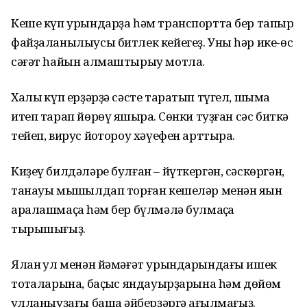
Кеше күп урындарҙа һәм транспортта бер тапҡыр
файҙаланылыусы битлек кейегеҙ. Уны һәр ике-өс
сәғәт һайын алмаштырыу мотлаҡ.
Халыҡ күп ерҙәрҙә сәсте таратып түгел, шыма
итеп тарап йөрөү яҡшыраҡ. Сөнки туҙған сәс биткә
тейеп, вирус йоҡтороу хәүефен арттыра.
Киҙеү билдәләре булған – йүткергән, сәскөргән,
танауы мышҡылдап торған кешеләр менән яҡын
аралашмаҫҡа һәм бер бүлмәлә булмаҫҡа
тырышығыҙ.
Ялан ҡул менән йәмәғәт урындарындағы ишек
тотҡаларына, баҫҡыс яндауырҙарына һәм дөйөм
ҡулланыуҙағы башҡа әйберҙәргә ҡағылмағыҙ.