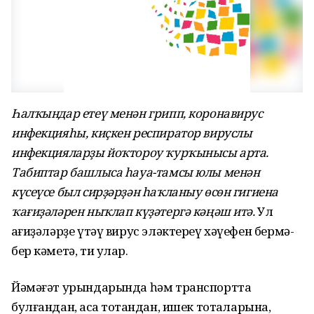
Һалҡындар етеү менән грипп, коронавирус
инфекцияһы, киҫкен респиратор вируслы
инфекцияларҙы йоҡтороу ҡурҡынысы арта.
Табиптар башлыса һауа-тамсы юлы менән
күсеүсе был сирҙәрҙән һаҡланыу өсөн гигиена
ҡағиҙәләрен ныҡлап күҙәтергә кәңәш итә.
Ул
ҡағиҙәләрҙе үтәү вирус эләктереү хәүефен бермә-
бер кәметә, ти улар.
Йәмәғәт урындарында һәм транспортта
булғандан, аҡса тотҡандан, ишек тотҡаларына,