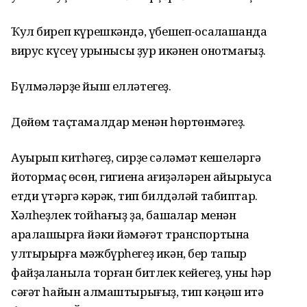
Ҡул биреп күрешкәндә, үбешеп-ҡосаҡлашҡанда
вирус күсеү ҡурҡынысы ҙур икәнен онотмағыҙ.
Бүлмәләрҙе йыш елләтегеҙ.
Дөйөм таҫтамалдар менән һөртөнмәгеҙ.
Ауырып китһәгеҙ, сирҙе сәләмәт кешеләргә
йоҡтормаҫ өсөн, гигиена ҡағиҙәләрен айырыуса
етди үтәргә кәрәк, тип билдәләй табиптар.
Хәлһеҙлек тойһағыҙ ҙа, башҡалар менән
аралашырға йәки йәмәғәт транспортына
ултырырға мәжбүрһегеҙ икән, бер тапҡыр
файҙаланыла торған битлек кейегеҙ, уны һәр
сәғәт һайын алмаштырығыҙ, тип кәңәш итә