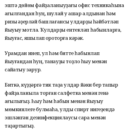
эштә дөйөм файҙаланыуҙағы офис техникаһына
ҡағылғандан һуң, шулай уҡ ашар алдынан һәм
ризыҡ әҙерләй башлағансы ҡулдарҙы һәйбәтләп
йыуыу мотлаҡ. Ҡулдарҙы ентекләп һабынларға,
йыуғас, яҡшылап ҡороторға кәрәк.
Урамдан инеп, ҡул һәм битте һабынлап
йыуғандан һуң, танауҙы тоҙло һыу менән
сайҡатыу зарур.
Биткә, күҙҙәргә тик таҙа ҡулдар йәки бер тапҡыр
файҙаланыла торған салфетка менән генә
ҡағылығыҙ. Һыу һәм һабын менән йыуыу
мөмкинлеге булмаһа, ҡулды спирт нигеҙендә
эшләнгән дезинфекциялаусы сара менән
таҙартығыҙ.