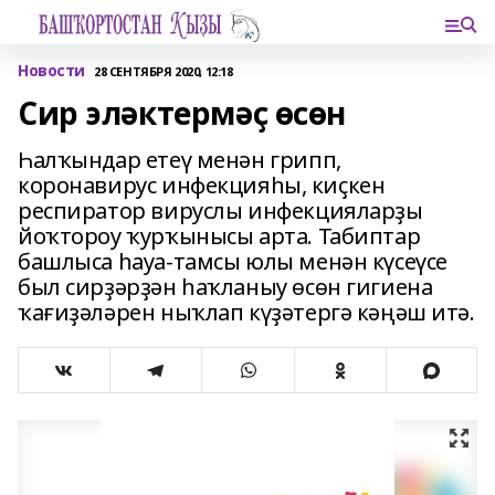
Новости
28 СЕНТЯБРЯ 2020, 12:18
Сир эләктермәҫ өсөн
Һалҡындар етеү менән грипп,
коронавирус инфекцияһы, киҫкен
респиратор вируслы инфекцияларҙы
йоҡтороу ҡурҡынысы арта. Табиптар
башлыса һауа-тамсы юлы менән күсеүсе
был сирҙәрҙән һаҡланыу өсөн гигиена
ҡағиҙәләрен ныҡлап күҙәтергә кәңәш итә.