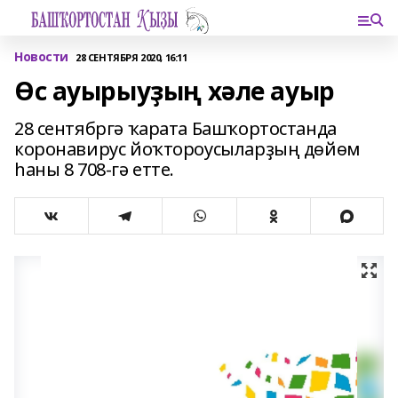
Новости
28 СЕНТЯБРЯ 2020, 16:11
Өс ауырыуҙың хәле ауыр
28 сентябргә ҡарата Башҡортостанда
коронавирус йоҡтороусыларҙың дөйөм
һаны 8 708-гә етте.