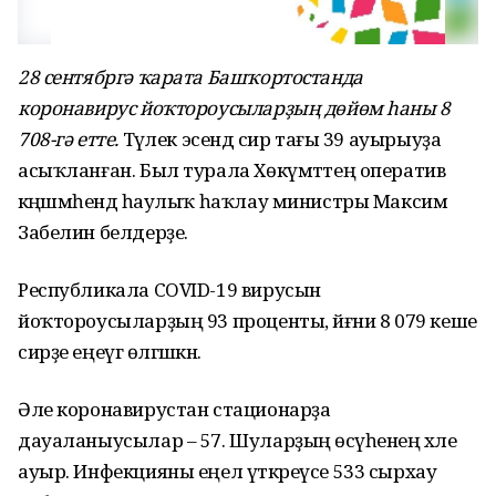
28 сентябргә ҡарата Башҡортостанда
коронавирус йоҡтороусыларҙың дөйөм һаны 8
708-гә етте.
Тәүлек эсендә сир тағы 39 ауырыуҙа
асыҡланған. Был турала Хөкүмәттең оператив
кәңәшмәһендә һаулыҡ һаҡлау министры Максим
Забелин белдерҙе.
Республикала COVID-19 вирусын
йоҡтороусыларҙың 93 проценты, йәғни 8 079 кеше
сирҙе еңеүгә өлгәшкән.
Әле коронавирустан стационарҙа
дауаланыусылар – 57. Шуларҙың өсәүһенең хәле
ауыр. Инфекцияны еңел үткәреүсе 533 сырхау