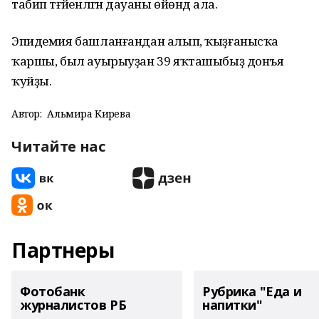
табип тәғәйенләгән дауаны өйөндә ала.
Эпидемия башланғандан алып, ҡыҙғанысҡа
ҡаршы, был ауырыуҙан 39 яҡташыбыҙ донъя
ҡуйҙы.
Автор:
Альмира Кирәева
Читайте нас
Партнеры
Фотобанк
Рубрика "Еда и
журналистов РБ
напитки"