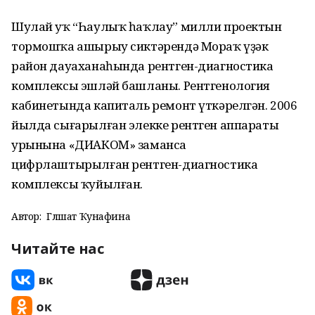
Шулай уҡ “Һаулыҡ һаҡлау” милли проектын
тормошҡа ашырыу сиктәрендә Мораҡ үҙәк
район дауаханаһында рентген-диагностика
комплексы эшләй башланы. Рентгенология
кабинетында капиталь ремонт үткәрелгән. 2006
йылда сығарылған элекке рентген аппараты
урынына «ДИАКОМ» заманса
цифрлаштырылған рентген-диагностика
комплексы ҡуйылған.
Автор:
Гөлшат Ҡунафина
Читайте нас