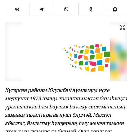
Күгәрсен районы Юлдыбай ауылында иҫке
медпункт 1973 йылда төҙөлгән мәктәп бинаһында
урынлашҡан һәм һаулыҡ һаҡлау системаһының
заманса талаптарына яуап бирмәй. Мәктәп
ябылғас, йылытыу һүндерелә, һыу менән тәьмин
итеү, канализация ла булмай. Ошо көндәрҙә