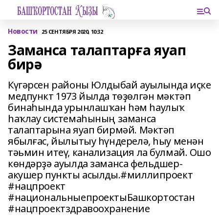
Новости
25 СЕНТЯБРЯ 2020, 10:32
Заманса талаптарға яуап
бирә
Күгәрсен районы Юлдыбай ауылында иҫке
медпункт 1973 йылда төҙөлгән мәктәп
бинаһында урынлашҡан һәм һаулыҡ
һаҡлау системаһының заманса
талаптарына яуап бирмәй. Мәктәп
ябылғас, йылытыу һүндерелә, һыу менән
тәьмин итеү, канализация ла булмай. Ошо
көндәрҙә ауылда заманса фельдшер-
акушер пункты асылды.#миллипроект
#нацпроект
#национальныепроектыБашкортостан
#нацпроектздравоохранение