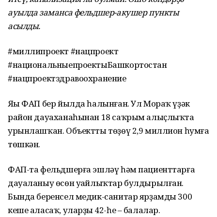
ауылда заманса фельдшер-акушер пункты
асылды.
#миллипроект #нацпроект
#национальныепроектыБашкортостан
#нацпроектздравоохранение
Яңы ФАП бер йылда һалынған. Ул Мораҡ үҙәк
район дауаханаһынан 18 саҡрым алыҫлыҡта
урынлашҡан. Объектты төҙөү 2,9 миллион һумға
төшкән.
ФАП-та фельдшерға эшләү һәм пациенттарға
дауаланыу өсөн уңайлыҡтар булдырылған.
Бында беренсел медик-санитар ярҙамды 300
кеше аласаҡ, уларҙың 42-һе – балалар.