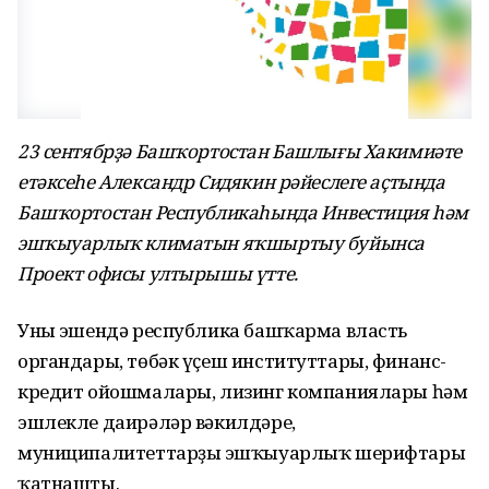
23 сентябрҙә Башҡортостан Башлығы Хакимиәте
етәксеһе Александр Сидякин рәйеслеге аҫтында
Башҡортостан Республикаһында Инвестиция һәм
эшҡыуарлыҡ климатын яҡшыртыу буйынса
Проект офисы ултырышы үтте.
Уның эшендә республика башҡарма власть
органдары, төбәк үҫеш институттары, финанс-
кредит ойошмалары, лизинг компаниялары һәм
эшлекле даирәләр вәкилдәре,
муниципалитеттарҙың эшҡыуарлыҡ шерифтары
ҡатнашты.