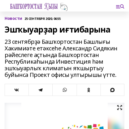
Новости
25 СЕНТЯБРЯ 2020, 06:55
Эшҡыуарҙар иғтибарына
23 сентябрҙә Башҡортостан Башлығы
Хакимиәте етәксеһе Александр Сидякин
рәйеслеге аҫтында Башҡортостан
Республикаһында Инвестиция һәм
эшҡыуарлыҡ климатын яҡшыртыу
буйынса Проект офисы ултырышы үтте.