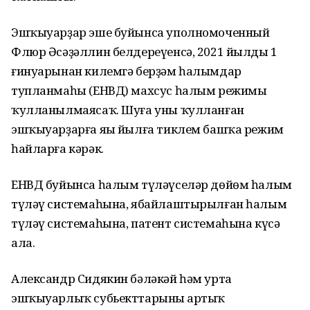
Эшҡыуарҙар эше буйынса уполномоченный
Флюр Әсәҙәллин белдереүенсә, 2021 йылдың 1
ғинуарынан килемгә берҙәм һалымдар
тупланмаһы (ЕНВД) махсус һалым режимы
ҡулланылмаясаҡ. Шуға уны ҡулланған
эшҡыуарҙарға яңы йылға тиклем башҡа режим
һайларға кәрәк.
ЕНВД буйынса һалым түләүселәр дөйөм һалым
түләү системаһына, ябайлаштырылған һалым
түләү системаһына, патент системаһына күсә
ала.
Александр Сидякин бәләкәй һәм урта
эшҡыуарлыҡ субьекттарының артыҡ