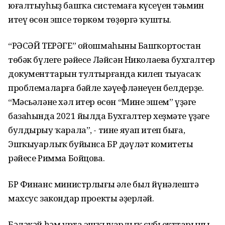
юғалтыуһыҙ башҡа системаға күсеүен тәьмин
итеү өсөн эшсе төркөм төҙөргә ҡушты.
“РӘСӘЙ ТЕРӘГЕ” ойошмаһының Башҡортостан
төбәк бүлеге рәйесе Ләйсән Николаева бухгалтер
документтарын тултырғанда килеп тыуасаҡ
проблемаларға бәйле хәүефләнеүен белдерҙе.
“Мәсьәләне хәл итер өсөн “Минең эшем” үҙәге
базаһында 2021 йылда Бухгалтер хеҙмәте үҙәге
булдырыу ҡарала”, - тине яуап итеп быға,
Эшҡыуарлыҡ буйынса БР дәүләт комитеты
рәйесе Римма Бойцова.
БР Финанс министрлығы әле был йүнәлештә
махсус закондар проекты әҙерләй.
Бәләкәй һәм урта эшҡыуарлыҡ субьекттарының