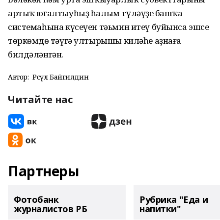
артыҡ юғалтыуһыҙ һалым түләүҙең башҡа
системаһына күсеүен тәьмин итеү буйынса эшсе
төркөмдөң тәүгә ултырышы киләһе аҙнаға
билдәләнгән.
Автор:
Рәсүл Байгилдин
Читайте нас
Партнеры
Фотобанк
Рубрика "Еда и
журналистов РБ
напитки"