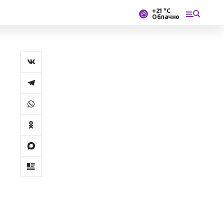
+21 °С
Облачно