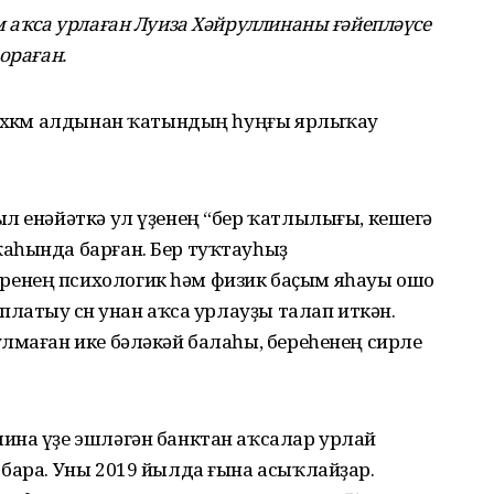
м аҡса урлаған Луиза Хәйруллинаны ғәйепләүсе
ораған.
 хөкөм алдынан ҡатындың һуңғы ярлыҡау
л енәйәткә ул үҙенең “бер ҡатлылығы, кешегә
аһында барған. Бер туҡтауһыҙ
енең психологик һәм физик баҫым яһауы ошо
латыу өсөн унан аҡса урлауҙы талап иткән.
лмаған ике бәләкәй балаһы, береһенең сирле
ина үҙе эшләгән банктан аҡсалар урлай
бара. Уны 2019 йылда ғына асыҡлайҙар.