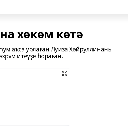
на хөкөм көтә
 һум аҡса урлаған Луиза Хәйруллинаны
әхрүм итеүҙе һораған.