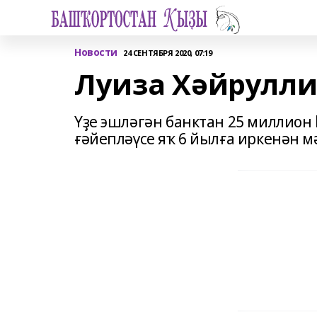
Новости
24 СЕНТЯБРЯ 2020, 07:19
Луиза Хәйрулли
Үҙе эшләгән банктан 25 миллион
ғәйепләүсе яҡ 6 йылға иркенән м