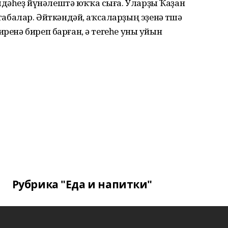
дәһеҙ йүнәлештә юҡҡа сыға. Уларҙы Ҡаҙан
алар. Әйткәндәй, аҡсаларҙың эҙенә төшә
иренә биреп барған, ә тегеһе уны уйын
Рубрика "Еда и напитки"