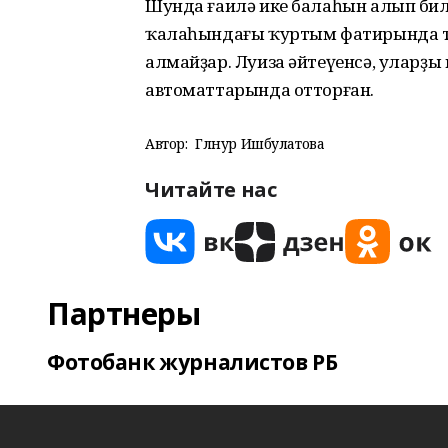
Шунда ғаилә ике балаһын алып бил
ҡалаһындағы ҡуртым фатирында таб
алмайҙар. Луиза әйтеүенсә, уларҙы 
автоматтарында отторған.
Автор:
Гөлнур Ишбулатова
Читайте нас
Партнеры
Фотобанк журналистов РБ