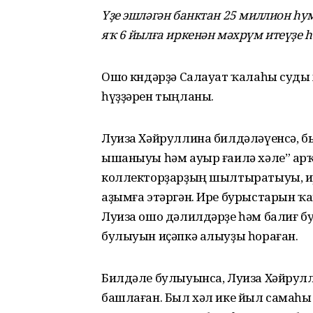
Үҙе эшләгән банктан 25 миллион һу
яҡ 6 йылға иркенән мәхрүм итеүҙе һ
Ошо көндәрҙә Салауат ҡалаһы суды
һүҙҙәрен тыңланы.
Луиза Хәйруллина билдәләүенсә, бы
ышаныуы һәм ауыр ғаилә хәле” арҡ
коллекторҙарҙың шылтыратыуы, ир
аҙымға этәргән. Ире бурыстарын ҡап
Луиза ошо дәлилдәрҙе һәм балиғ бу
булыуын иҫәпкә алыуҙы һораған.
Билдәле булыуынса, Луиза Хәйрулл
башлаған. Был хәл ике йыл самаһы 