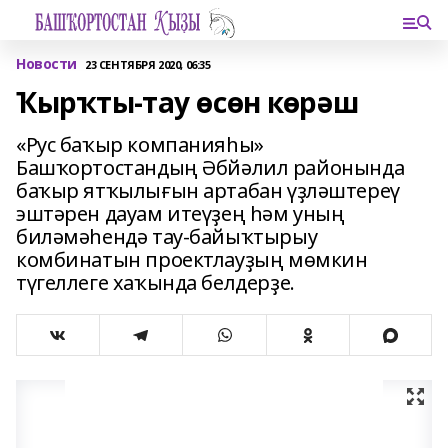
Новости
23 СЕНТЯБРЯ 2020, 06:35
Ҡырҡты-тау өсөн көрәш
«Рус баҡыр компанияһы»
Башҡортостандың Әбйәлил районында
баҡыр ятҡылығын артабан үҙләштереү
эштәрен дауам итеүҙең һәм уның
биләмәһендә тау-байыҡтырыу
комбинатын проектлауҙың мөмкин
түгеллеге хаҡында белдерҙе.