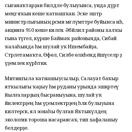
сығанаҡтарҙан билдәле булыуынса, унда дүрт
меңгә яҡын кеше ҡатнашҡан. Эске эштәр
министрлығының рәсми мәғлүмәттәре буйынса иһә,
акцияға 950 кеше килгән. Әбйәлил районы халҡы
ғына түгел, күрше Баймаҡ районында, Сибай
ҡалаһында һәм шулай уҡ Ишембайҙа,
Стәрлетамаҡта, Өфөлә, Силәбе өлкәһендә йәшәүселәр ҙә
әүҙемлек күрһәткән.
Митингыла ҡатнашыусылыр, Салауат баҡыр
ятҡылығы ҡаҙыу һәм руданы урында эшкәртеү
йылғаларҙың бысраныуына, шулай уҡ
йәнлектәрҙең һәм үҫемлектәрҙең һәләк булыуына
килтерәсәк, ял зонаһы булған Яҡтыкүлдең
экологик тороша насараясаҡ, тип хафаланыу
белдерҙе.