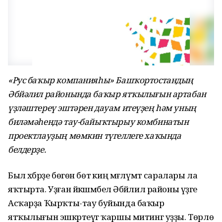
«Рус баҡыр компанияһы» Башҡортостандың
Әбйәлил районында баҡыр ятҡылығын артабан
үҙләштереү эштәрен дауам итеүҙең һәм уның
биләмәһендә тау-байыҡтырыу комбинатын
проектлауҙың мөмкин түгеллеге хаҡында
белдерҙе
.
Был хәбәрҙе бөгөн бөтә киң мәғлүмәт саралары ла
яҡтырта. Уҙған йәкшәмбелә Әбйәлил районы үҙәге
Асҡарҙа Ҡырҡты-тау буйында баҡыр
ятҡылығын эшкәртеүгә ҡаршы митинг уҙҙы. Төрлө