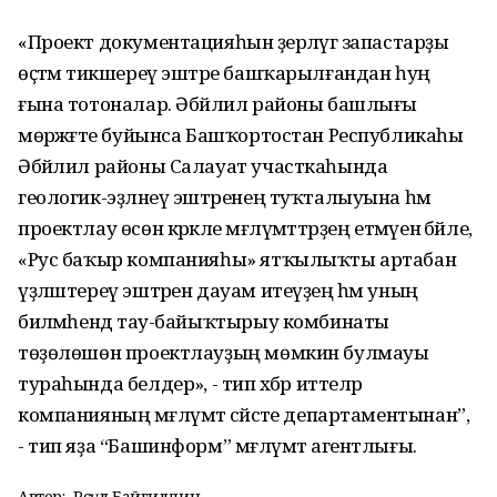
«Проект документацияһын әҙерләүгә запастарҙы
өҫтәмә тикшереү эштәре башҡарылғандан һуң
ғына тотоналар. Әбйәлил районы башлығы
мөрәжәғәте буйынса Башҡортостан Республикаһы
Әбйәлил районы Салауат участкаһында
геологик-эҙләнеү эштәренең туҡталыуына һәм
проектлау өсөн кәрәкле мәғлүмәттәрҙең етмәүенә бәйле,
«Рус баҡыр компанияһы» ятҡылыҡты артабан
үҙләштереү эштәрен дауам итеүҙең һәм уның
биләмәһендә тау-байыҡтырыу комбинаты
төҙөлөшөн проектлауҙың мөмкин булмауы
тураһында белдерә», - тип хәбәр иттеләр
компанияның мәғлүмәт сәйәсәте департаментынан”,
- тип яҙа “Башинформ” мәғлүмәт агентлығы.
Автор:
Рәсүл Байгилдин