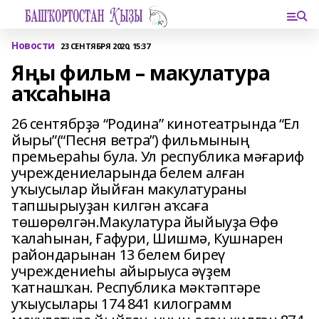
Новости
23 СЕНТЯБРЯ 2020, 15:37
Яңы фильм – макулатура
аҡсаһына
26 сентябрҙә “Родина” кинотеатрында “Ел
йыры”(“Песня ветра”) фильмының
премьераһы була. Ул республика мәғариф
учреждениеларында белем алған
уҡыусылар йыйған макулатураны
тапшырыуҙан килгән аҡсаға
төшөрөлгән.Макулатура йыйыуҙа Өфө
ҡалаһынан, Ғафури, Шишмә, Кушнарен
райондарынан 13 белем биреү
учреждениеһы айырыуса әүҙем
ҡатнашҡан. Республика мәктәптәре
уҡыусылары 174 841 килограмм