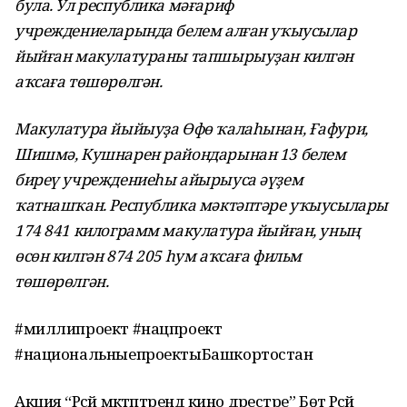
була. Ул республика мәғариф
учреждениеларында белем алған уҡыусылар
йыйған макулатураны тапшырыуҙан килгән
аҡсаға төшөрөлгән.
Макулатура йыйыуҙа Өфө ҡалаһынан, Ғафури,
Шишмә, Кушнарен райондарынан 13 белем
биреү учреждениеһы айырыуса әүҙем
ҡатнашҡан. Республика мәктәптәре уҡыусылары
174 841 килограмм макулатура йыйған, уның
өсөн килгән 874 205 һум аҡсаға фильм
төшөрөлгән.
#миллипроект #нацпроект
#национальныепроектыБашкортостан
Акция “Рәсәй мәктәптәрендә кино дәрестәре” Бөтә Рәсәй