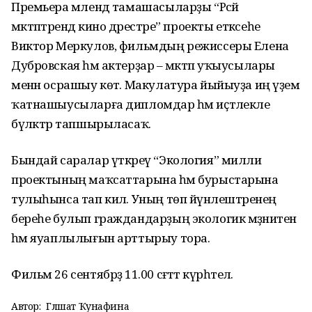
Премьера мәлендә тамашасыларҙы “Рәсәй
мәктәптәрендә кино дәрестәре” проекты етәксеһе
Виктор Меркулов, фильмдың режиссеры Елена
Дубровская һәм актерҙар – мәктәп уҡыусылары
менән осрашыу көтә. Макулатура йыйыуҙа иң әүҙем
ҡатнашыусыларға дипломдар һәм иҫтәлекле
бүләктәр тапшырыласаҡ.
Бындай саралар үткәреү “Экология” милли
проектының маҡсаттарына һәм бурыстарына
тулыһынса тап килә. Уның төп йүнәлештәренең
береһе булып граждандарҙың экологик мәҙәниәтен
һәм яуаплылығын арттырыу тора.
Фильм 26 сентябрҙә 11.00 сәғәттә күрһәтелә.
Автор:
Гөлшат Ҡунафина