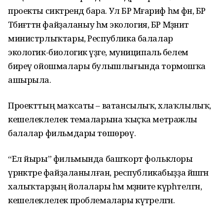
проекты сиктәрендә бара. Ул БР Мәғариф һәм фән, БР
Тәбиғәттән файҙаланыу һәм экология, БР Мәҙәниәт
министрлыҡтары, Республика балалар
экологик-биологик үҙәге, муниципаль белем
биреү ойошмалары булышлығында тормошҡа
ашырыла.
Проекттың маҡсаты – ватансылыҡ, әхлаҡлылыҡ,
кешелеклелек темаларына ҡыҫҡа метражлы
балалар фильмдары төшөрөү.
“Ел йыры” фильмында башҡорт фольклоры
үрнәктәре файҙаланылған, республикабыҙҙа йәшәгән
халыҡтарҙың йолалары һәм мәҙәниәте күрһәтелгән,
кешелеклелек проблемалары күтәрелгән.