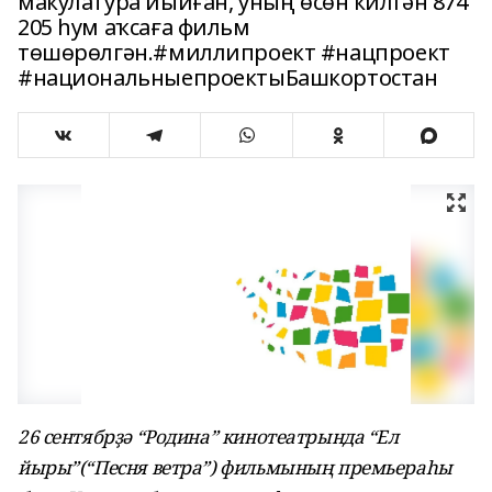
макулатура йыйған, уның өсөн килгән 874
205 һум аҡсаға фильм
төшөрөлгән.#миллипроект #нацпроект
#национальныепроектыБашкортостан
26 сентябрҙә “Родина” кинотеатрында “Ел
йыры”(“Песня ветра”) фильмының премьераһы