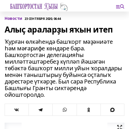
Новости
23 СЕНТЯБРЯ 2020, 06:44
Алыҫ араларҙы яҡын итеп
Ҡурған өлкәһендә башҡорт мәҙәниәте
һәм мәғарифе көндәре бара.
Башҡортостан делегацияһы
милләттәштәребеҙ күпләп йәшәгән
төбәктә башҡорт милли уйын ҡоралдары
менән таныштырыу буйынса оҫталыҡ
дәрестәре үткәрҙе. Был сара Республика
Башлығы Гранты сиктәрендә
ойошторолдо.