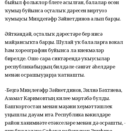
быйыл фольклор бүлеге асылған, балалар өсөн
ҡумыҙ буйынса оҫталыҡ дәресен виртуоз
ҡумыҙсы Миңдеғәфүр Зәйнетдинов алып барҙы.
Әйткәндәй, оҫталыҡ дәрестәре бер нисә
майҙансыҡта барҙы. Шулай уҡ балаларға вокал
һәм хореография буйынса ла күнекмәләр
бирелде. Ошо сара сиктәрендә уҡыусылар
республикабыҙҙың билдәле сәнғәт әһелдәре
менән осрашыуҙарҙа ҡатнашты.
-Беҙгә Миңлеғәфүр Зәйнетдинов, Зилиә Бәхтиева,
Азамат Кәримовтың килеүе мәртәбә булды.
Башҡортостан менән мәҙәни хеҙмәттәшлек
уңышлы дауам итә. Республика вәкилдәре
район хакимиәте етәкселәре менән дә осрашты, -
тип билдәләне Сафакүл районынан Зинфира