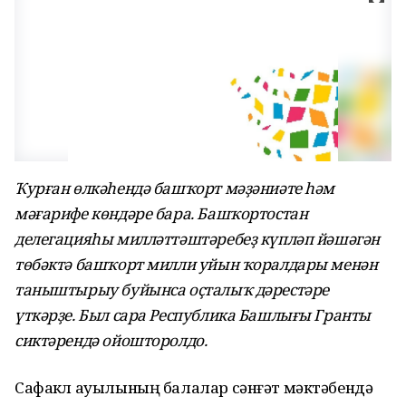
Ҡурған өлкәһендә башҡорт мәҙәниәте һәм
мәғарифе көндәре бара. Башҡортостан
делегацияһы милләттәштәребеҙ күпләп йәшәгән
төбәктә башҡорт милли уйын ҡоралдары менән
таныштырыу буйынса оҫталыҡ дәрестәре
үткәрҙе. Был сара Республика Башлығы Гранты
сиктәрендә ойошторолдо.
Сафакүл ауылының балалар сәнғәт мәктәбендә