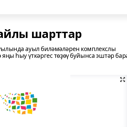
ңайлы шарттар
уылында ауыл биләмәләрен комплекслы
яңы һыу үткәргес төҙөү буйынса эштәр бар