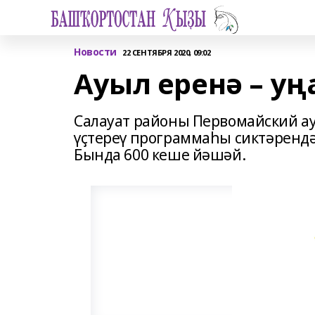
Новости
22 СЕНТЯБРЯ 2020, 09:02
Ауыл еренә – у
Салауат районы Первомайский а
үҫтереү программаһы сиктәрендә 
Бында 600 кеше йәшәй.