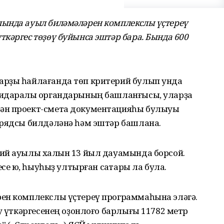
ында ауыл биләмәләрен комплекслы үҫтереү
кәргес төҙөү буйынса эштәр бара. Бында 600
арҙы һайлағанда төп критерий булып унда
ҙидаралыҡ органдарының башланғысы, уларҙа
ән проект-смета документацияһы булыуы
дрядсы билдәләнә һәм эштәр башлана.
ий ауылы халҡын 13 йыл дауамында борсой.
се юҡ, һыуһыҙ ултырған саҡтары ла була.
ен комплекслы үҫтереү программаһына эләгә.
ыу үткәргесенең оҙонлоғо барлығы 11782 метр