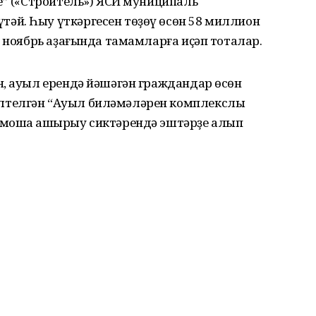
е” («Строитель») ЯСЙ муниципаль
й. Һыу үткәргесен төҙөү өсөн 58 миллион
ң ноябрь аҙағында тамамларға иҫәп тоталар.
н, ауыл ерендә йәшәгән граждандар өсөн
лтелгән “Ауыл биләмәләрен комплекслы
рмошҡа ашырыу сиктәрендә эштәрҙе алып