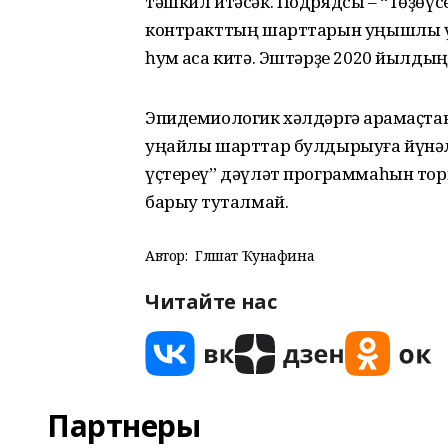
тәшкил итәсәк. Подрядсы – “Төҙөүс
контракттың шарттарын уңышлы үтә
һум аҡса китә. Эштәрҙе 2020 йылды
Эпидемиологик хәлдәргә ҡарамаҫта
уңайлы шарттар булдырыуға йүнә
үҫтереү” дәүләт программаһын то
барыу туҡталмай.
Автор:
Гөлшат Ҡунафина
Читайте нас
Партнеры