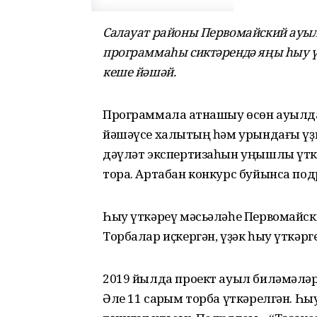
Салауат районы Первомайский ауыл
программаһы сиктәрендә яңы һыу үт
кеше йәшәй.
Программала ҡатнашыу өсөн ауылд
йәшәүсе халыҡтың һәм урындағы ү
дәүләт экспертизаһын уңышлы үтк
тора. Артабан конкурс буйынса по
Һыу үткәреү мәсьәләһе Первомайск
Торбалар иҫкергән, үҙәк һыу үткәрге
2019 йылда проект ауыл биләмәләр
Әле 11 саҡрым торба үткәрелгән. Һ