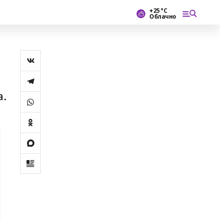
+25 °С
Облачно
а.