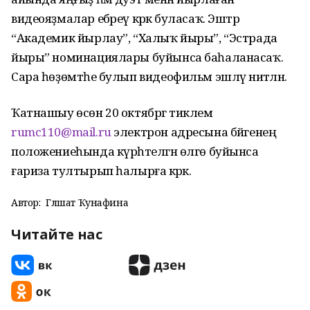
видеояҙмалар ебәреү кәрәк буласаҡ. Эштәр
“Академик йырлау”, “Халыҡ йыры”, “Эстрада
йыры” номинациялары буйынса баһаланасаҡ.
Сара һөҙөмтәһе булып видеофильм эшләү ниәтләнә.
Ҡатнашыу өсөн 20 октябргә тиклем
rumc110@mail.ru
электрон адресына бәйгенең
положениеһында күрһәтелгән өлгө буйынса
ғариза тултырып һалырға кәрәк.
Автор:
Гөлшат Ҡунафина
Читайте нас