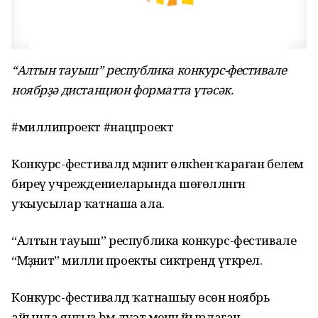
“Алтын тауыш” республика конкурс-фестивале
ноябрҙә дистанцион форматта үтәсәк.
#миллипроект #нацпроект
Конкурс-фестивалдә мәҙәниәт өлкәһенә ҡараған белем
биреү учреждениеларында шөғөлләнгән
уҡыусылар ҡатнаша ала.
“Алтын тауыш” республика конкурс-фестивале
“Мәҙәниәт” милли проекты сиктәрендә үткәрелә.
Конкурс-фестивалдә ҡатнашыу өсөн ноябрь
айында яңғыҙ һәм дуэт менән йырлаған