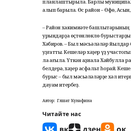
планлаштырыла. Барлыҡ муниципали
алып барыла. Өс район – Өфө, Асҡын,
– Район хакимиәте башлыҡтарының 
урындарҙа өҫтөнлөклө бурыстарҙы 
Хәбиров. – Был мәсьәләләр йылдар 
ҡуҙғаттыҡ. Кешеләр хәҙер үҙ участог
ла ҡағыла. Үткән аҙнала Хәйбулла р
белдерә, хәҙер асфальт һорай. Кеш
бурыс – был мәсьәләләрҙе хәл итерг
дауам итербеҙ.
Автор:
Гөлшат Ҡунафина
Читайте нас