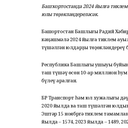
Башҡортостанда 2024 йылға тиклем
юлы төҙөкләндереләсәк.
Башҡортостан Башлығы Радий Хәбир
кәңәшмәлә 2024 йылға тиклем ауыл-ҡ
түшәлгән юлдарҙы төҙөкләндереү б
Республика Башлығы ҡушыуы буйынс
таш түшәү өсөн 10-ар миллион һум аҡ
бүлеү ҡаралған.
БР Транспорт һәм юл хужалығы дәү
2020 йылда ваҡ таш түшәлгән юлдың
Эштәр 15 ноябргә тиклем тамамланас
йылда – 1574, 2023 йылда – 1489, 