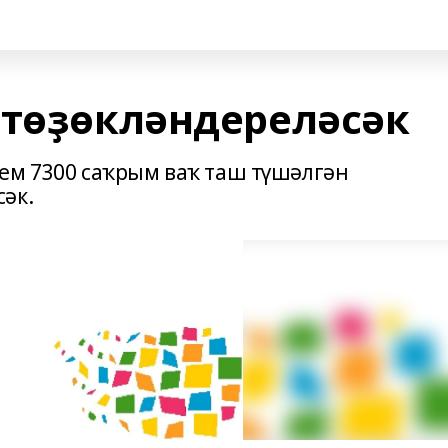
 төҙөкләндереләсәк
ем 7300 саҡрым ваҡ таш түшәлгән
әк.