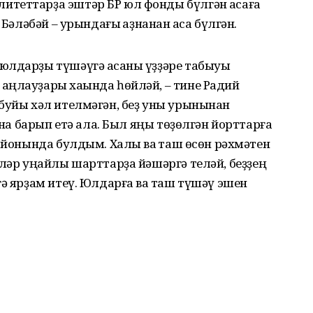
теттарҙа эштәр БР юл фонды бүлгән аҡсаға
 Бәләбәй – урындағы ҡаҙнанан аҡса бүлгән.
юлдарҙы түшәүгә аҡсаны үҙҙәре табыуы
аңлауҙары хаҡында һөйләй, – тине Радий
буйы хәл ителмәгән, беҙ уны урынынан
ына барып етә ала. Был яңы төҙөлгән йорттарға
айонында булдым. Халыҡ ваҡ таш өсөн рәхмәтен
еләр уңайлы шарттарҙа йәшәргә теләй, беҙҙең
ә ярҙам итеү. Юлдарға ваҡ таш түшәү эшен