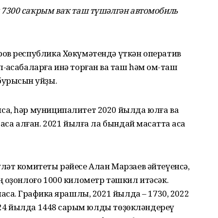
 7300 саҡрым ваҡ таш түшәлгән автомобиль
ов республика Хөкүмәтендә үткән оператив
асабаларға инә торған ваҡ таш һәм ҡом-таш
урысын ҡуйҙы.
а, һәр муниципалитет 2020 йылда юлға ваҡ
са алған. 2021 йылға ла бындай маҡсатта аҡса
ләт комитеты рәйесе Алан Марзаев әйтеүенсә,
 оҙонлоғо 1000 километр тәшкил итәсәк.
аҡ. Графикҡа ярашлы, 2021 йылда – 1730, 2022
2024 йылда 1448 саҡрым юлды төҙөкләндереү