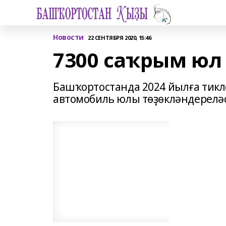
Новости
22 СЕНТЯБРЯ 2020, 15:46
7300 саҡрым юл
Башҡортостанда 2024 йылға тикл
автомобиль юлы төҙөкләндереләс