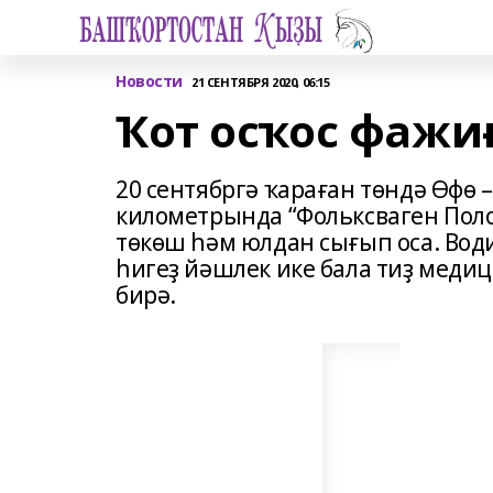
Новости
21 СЕНТЯБРЯ 2020, 06:15
Ҡот осҡос фажи
20 сентябргә ҡараған төндә Өфө 
километрында “Фольксваген Пол
төкөш һәм юлдан сығып оса. Вод
һигеҙ йәшлек ике бала тиҙ меди
бирә.