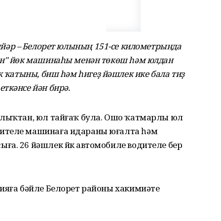
нйәр – Белорет юлының 151-се километрында
ан" йөк машинаһы
менән төкөш һәм
юлдан
к ҡатыны, биш һәм һигеҙ йәшлек ике бала
тиҙ
еткәнсе йән бирә
.
нлыҡтан, юл тайғаҡ була. Ошо ҡатмарлы юл
ителе машинаға идараны юғалта һәм
ға. 26 йәшлек йөк автомобиле водителе бер
рияға бәйле Белорет районы хакимиәте