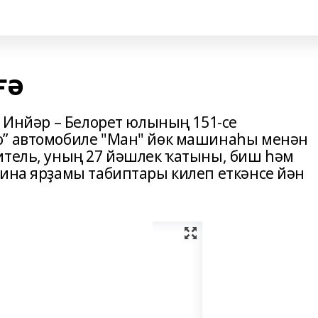
ғә
– Инйәр – Белорет юлының 151-се
о” автомобиле "Ман" йөк машинаһы менән
итель, уның 27 йәшлек ҡатыны, биш һәм
цина ярҙамы табиптары килеп еткәнсе йән