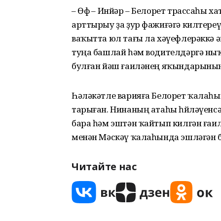
– Өфө – Инйәр – Белорет трассаһы х
арттырыу ҙа ҙур фажиғәгә килтере
ваҡытта юл тағы ла хәүефлерәккә 
туңа башлай һәм водителдәргә ныҡ 
булған йәш ғаиләнең яҡындарыны
Һәләкәтле варияға Белорет ҡалаһы
тарыған. Нинаның атаһы һөйләүенсә
бара һәм эштән ҡайтып килгән ғаи
менән Мәскәү ҡалаһында эшләгән б
Читайте нас