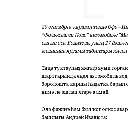
20 сентябргә ҡараған
төн
дә
Өфө – И
“Фольксваген Поло” автомобиле "М
сығып оса.
В
одитель, уның 27 йәшле
медицина ярҙамы табиптары килеп 
Төндә туҡтауһыҙ ямғыр яуып торға
шарттарында еңел автомобиль вод
боролошта ҡаршы һыҙатҡа барып сы
нимә лә эшләп өлгәрә алмай.
Оло фажиғә һәм был ҡот осҡос ава
башлығы Андрей Иванюта: