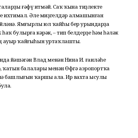
аталарҙы ғәфү итмәй. Саҡ ҡына тиҙлекте
үе ихтимал. Әле миҙгелдәр алмашынған
әйләнә. Ямғырлы юл ҡайһы бер урындарҙа
һаҡ булырға кәрәк, – тип белдерҙе һәм һәләк
ң ауыр ҡайғыһын уртаҡлашты.
нда йәшәгән Влад менән Нина И. ғаиләһе
, ҡатын балалары менән Өфөгә аэропортҡа
лә башлығын ҡаршы ала. Ир вахта ысулы
ула.