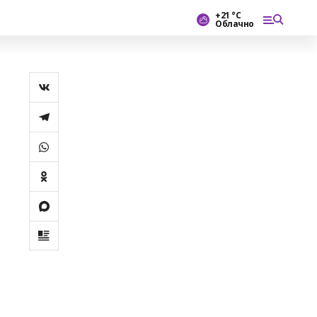
+21 °С
Облачно