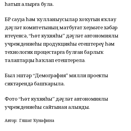
һатып алырға була.
БР сауҙа һәм ҡулланыусылар хоҡуғын яҡлау
дәүләт комитетының матбуғат хеҙмәте хәбәр
итеүенсә, “Һөт кухняһы” дәүләт автономиялы
учреждениеһы продукцияһы етештереү һәм
технологик процестарға булған барлыҡ
талаптарҙы һаҡлап етештерелә.
Был эштәр “Демография” милли проекты
сиктәрендә башҡарыла.
Фото “Һөт кухняһы” дәүләт автономиялы
учреждениеһы сайтынан алынды.
Автор:
Гөлшат Ҡунафина