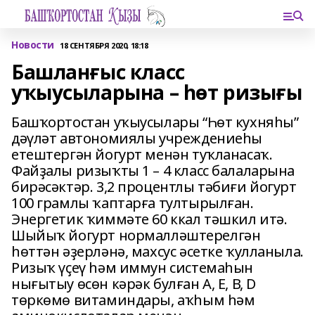
Новости
18 СЕНТЯБРЯ 2020, 18:18
Башланғыс класс
уҡыусыларына – һөт ризығы
Башҡортостан уҡыусылары “Һөт кухняһы”
дәүләт автономиялы учреждениеһы
етештергән йогурт менән туҡланасаҡ.
Файҙалы ризыҡты 1 – 4 класс балаларына
бирәсәктәр. 3,2 процентлы тәбиғи йогурт
100 грамлы ҡаптарға тултырылған.
Энергетик ҡиммәте 60 ккал тәшкил итә.
Шыйыҡ йогурт нормалләштерелгән
һөттән әҙерләнә, махсус әсетке ҡулланыла.
Ризыҡ үҫеү һәм иммун системаһын
нығытыу өсөн кәрәк булған А, Е, В, D
төркөмө витаминдары, аҡһым һәм