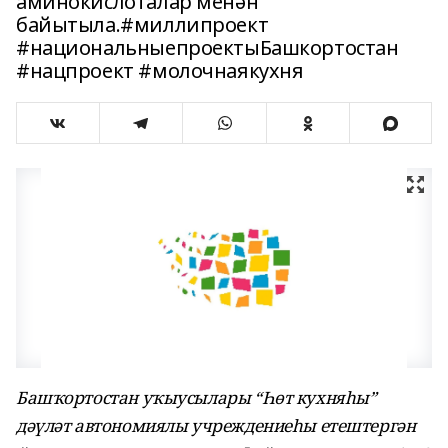
аминокислоталар менән
байытыла.#миллипроект
#национальныепроектыБашкортостан
#нацпроект #молочнаякухня
Башҡортостан уҡыусылары “Һөт кухняһы”
дәүләт автономиялы учреждениеһы етештергән