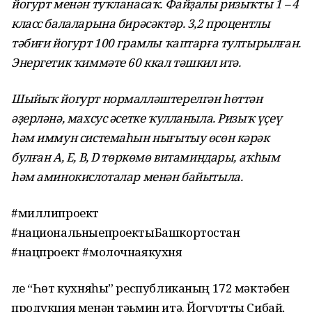
йогурт менән туҡланасаҡ. Файҙалы ризыҡты 1 – 4
класс балаларына бирәсәктәр. 3,2 процентлы
тәбиғи йогурт 100 грамлы ҡаптарға тултырылған.
Энергетик ҡиммәте 60 ккал тәшкил итә.
Шыйыҡ йогурт нормалләштерелгән һөттән
әҙерләнә, махсус әсетке ҡулланыла. Ризыҡ үҫеү
һәм иммун системаһын нығытыу өсөн кәрәк
булған А, Е, В, D төркөмө витаминдары, аҡһым
һәм аминокислоталар менән байытыла.
#миллипроект
#национальныепроектыБашкортостан
#нацпроект #молочнаякухня
Әле “Һөт кухняһы” республиканың 172 мәктәбен
продукция менән тәьмин итә. Йогуртты Сибай,