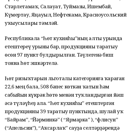
Стәрлетамаҡ, Салауат, Туймазы, Ишембай,
Күмертау, Яңауыл, Нефтекама, Красноусольский
уҡыусылары тәмләй.
Республикала “Һөт кухняһы”ның алты урында
етештереү урыны бар, продукцияны таратыу
өсөн 97 пункт булдырылған. Тәүлегенә биш
тонна һөт эшкәртелә.
Һөт ризыҡтарын льготалы категорияға ҡараған
22,6 мең бала, 508 бәпес көткән ҡатын һәм
сабыйын күкрәк һөтө менән туҡландырған йәш
әсә түләүһеҙ ала. “Һөт кухняһы” етештергән
продукцияны 39 таратыу пунктында, шулай уҡ
“Байрам”, “Йәрминкә” ( “Ярмарка” ), “Әфлисун”
(“Апельсин”), “Аҡсарлаҡ” сауҙа селтәрҙәрендә