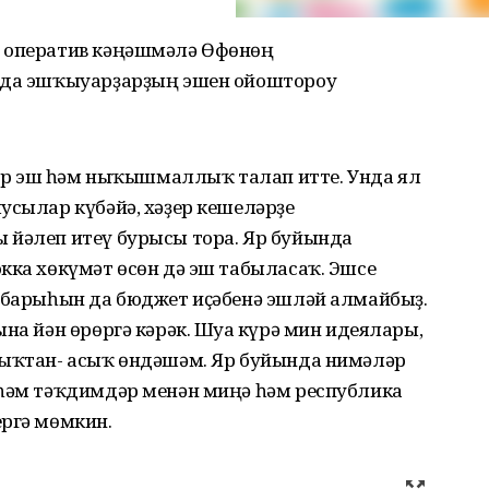
в оператив кәңәшмәлә Өфөнөң
ында эшҡыуарҙарҙың эшен ойоштороу
 ҙур эш һәм ныҡышмаллыҡ талап итте. Унда ял
усылар күбәйә, хәҙер кешеләрҙе
 йәлеп итеү бурысы тора. Яр буйында
кка хөкүмәт өсөн дә эш табыласаҡ. Эшсе
ҙ барыһын да бюджет иҫәбенә эшләй алмайбыҙ.
на йән өрөргә кәрәк. Шуға күрә мин идеялары,
сыҡтан- асыҡ өндәшәм. Яр буйында нимәләр
 һәм тәҡдимдәр менән миңә һәм республика
ергә мөмкин.