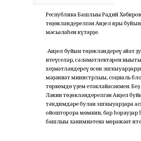
Республика Башлығы Радий Хәбиро
төҙөкләндерелгән Ағиҙел яры буй
мәсьәләһен күтәрҙе.
-Ағиҙел буйын төҙөкләндереү ғәйәт
итеүселәр, сәләмәтлектәрен нығыты
хеҙмәтләндереү өсөн эшҡыуарҙарҙы
мәҙәниәт министрлығы, социаль бло
төркөмдө үҙем етәкләйәсәкмен. Бе
Ләкин төҙөкләндерелгән Ағиҙел буйы
тәҡдимдәре булған эшҡыуарҙарға а
ойошторорға мөмкин, бар һорауҙар
башлығы хакимиәтенә мөрәжәғәт ит