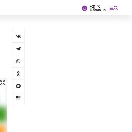
+21 °С
Облачно