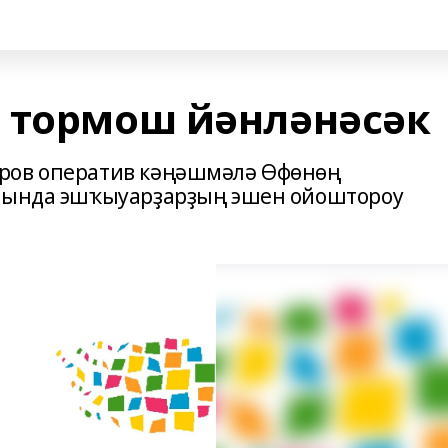
 тормош йәнләнәсәк
ров оператив кәңәшмәлә Өфөнөң
уйында эшҡыуарҙарҙың эшен ойоштороу