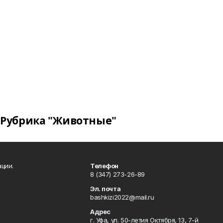
Рубрика "Животные"
ции.
Телефон
8 (347) 273-26-89
Эл. почта
bashkizi2022@mail.ru
Адрес
г. Уфа, ул. 50-летия Октября, 13, 7-й