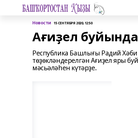
Новости
15 СЕНТЯБРЯ 2020, 12:50
Ағиҙел буйында
Республика Башлығы Радий Хәби
төҙөкләндерелгән Ағиҙел яры б
мәсьәләһен күтәрҙе.