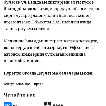
буласаҡ ул. Бында медиктарҙың алты күсмә
бригадаһы эшләйәсәк, улар дауалай алмаҫлыҡ
сиргә дусар йөҙләгән балаға һәм өлкән кешегә
ярҙам итәсәк. Объектты 2021 йылдың көҙөндә
тапшырыу күҙҙә тотола.
Медицина һәм административ хеҙмәткәрҙәрҙе,
волонтерҙар штабын әҙерләү өсөн “Өфө хосписы”
автоном коммерция булмаған медицина
ойошмаһы төҙөлгән.
Һүрәттә: Оксана Дәүләтова балалары менән.
Автор:
Альмира Кирәева
Читайте нас