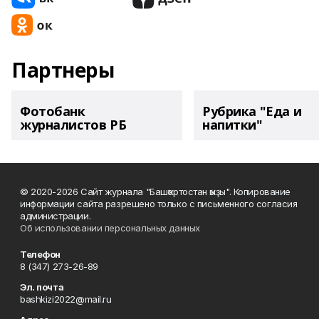
Партнеры
Фотобанк
Рубрика "Еда и
журналистов РБ
напитки"
© 2020-2026 Сайт журнала "Башҡортостан ҡыҙы". Копирование
информации сайта разрешено только с письменного согласия
администрации.
Об использовании персональных данных
Телефон
8 (347) 273-26-89
Эл. почта
bashkizi2022@mail.ru