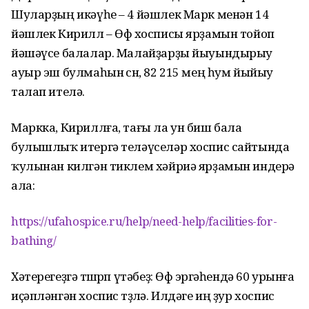
Шуларҙың икәүһе – 4 йәшлек Марк менән 14
йәшлек Кирилл – Өфө хосписы ярҙамын тойоп
йәшәүсе балалар. Малайҙарҙы йыуындырыу
ауыр эш булмаһын өсөн, 82 215 мең һум йыйыу
талап ителә.
Маркка, Кириллға, тағы ла ун биш бала
булышлыҡ итергә теләүселәр хоспис сайтында
ҡулынан килгән тиклем хәйриә ярҙамын индерә
ала:
https://ufahospice.ru/help/need-help/facilities-for-
bathing/
Хәтерегеҙгә төшөрөп үтәбеҙ: Өфө эргәһендә 60 урынға
иҫәпләнгән хоспис төҙөлә. Илдәге иң ҙур хоспис