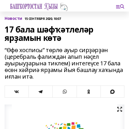
Новости
15 СЕНТЯБРЯ 2020, 10:07
17 бала шәфҡәтлеләр
ярҙамын көтә
“Өфө хосписы” төрлө ауыр сирҙәрҙән
(церебраль фалиждан алып нәҫел
ауырыуҙарына тиклем) интегеүсе 17 бала
өсөн хәйриә ярҙамы йыя башлау хаҡында
иғлан итә.