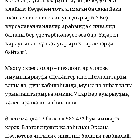
Мәҫәлән, ауырыуҙарҙы һыу индереүҙе генә
алайыҡ. Кәүҙәһен тота алмаған баланы йәки
өлкән кешене нисек йыуындырырға? Беҙ
ҡурсалаған ғаиләләр араһында өс инвалид
баланы бер үҙе тәрбиәләүсе әсә бар. Үҙҙәрен
ҡараусынан күпкә ауырыраҡ сирлеләр ҙа
байтаҡ”.
Махсус креслолар – шезлонгтар уларҙы
йыуындырыуҙы еңеләйтер ине. Шезлонгтарҙы
ваннала, душ кабинаһында, мунсала анһат ҡына
урынлаштырырға мөмкин. Улар һәр ауырыуҙың
хәлен иҫәпкә алып һайлана.
Әлеге мәлдә 17 бала өсөн 582 472 һум йыйырға
кәрәк. Благовещенск ҡалаһынан Оксана
Дәүләтова яңғыҙы өс инвалид баланы тәрбиәләй.