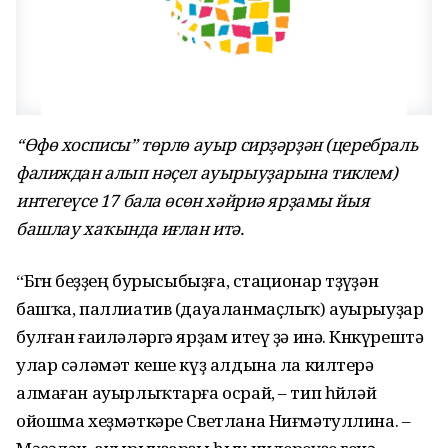
“Өфө хосписы” төрлө ауыр сирҙәрҙән (церебраль
фалиждан алып нәҫел ауырыуҙарына тиклем)
интегеүсе 17 бала өсөн хәйриә ярҙамы йыя
башлау хаҡында иғлан итә.
“Бөгөн беҙҙең бурысыбыҙға, стационар төҙөүҙән
башҡа, паллиатив (дауаланмаҫлыҡ) ауырыуҙар
булған ғаиләләргә ярҙам итеү ҙә инә. Көнкүрештә
улар сәләмәт кеше күҙ алдына ла килтерә
алмаған ауырлыҡтарға осрай, – тип һөйләй
ойошма хеҙмәткәре Светлана Ниғмәтуллина. –