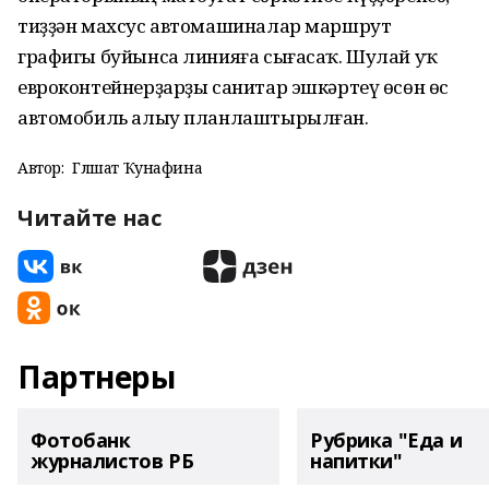
тиҙҙән махсус автомашиналар маршрут
графигы буйынса линияға сығасаҡ. Шулай уҡ
евроконтейнерҙарҙы санитар эшкәртеү өсөн өс
автомобиль алыу планлаштырылған.
Автор:
Гөлшат Ҡунафина
Читайте нас
Партнеры
Фотобанк
Рубрика "Еда и
журналистов РБ
напитки"