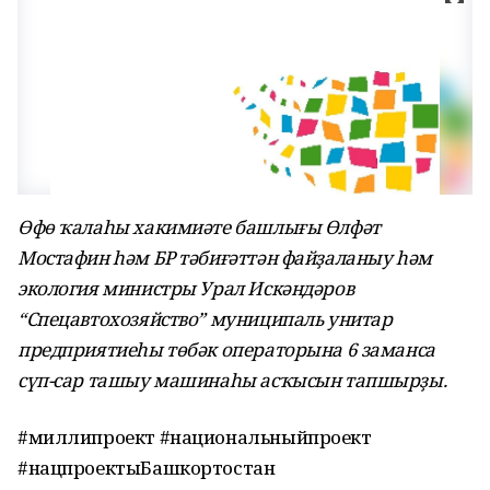
Өфө ҡалаһы хакимиәте башлығы Өлфәт
Мостафин һәм БР тәбиғәттән файҙаланыу һәм
экология министры Урал Искәндәров
“Спецавтохозяйство” муниципаль унитар
предприятиеһы төбәк операторына 6 заманса
сүп-сар ташыу машинаһы асҡысын тапшырҙы.
#миллипроект #национальныйпроект
#нацпроектыБашкортостан