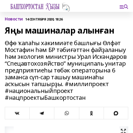
Новости
14 СЕНТЯБРЯ 2020, 18:26
Яңы машиналар алынған
Өфө ҡалаһы хакимиәте башлығы Өлфәт
Мостафин һәм БР тәбиғәттән файҙаланыу
һәм экология министры Урал Искәндәров
“Спецавтохозяйство” муниципаль унитар
предприятиеһы төбәк операторына 6
заманса сүп-сар ташыу машинаһы
асҡысын тапшырҙы. #миллипроект
#национальныйпроект
#нацпроектыБашкортостан