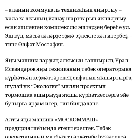
– Ҡаланың коммуналь техникаһын яңыртыу –
ҡала халҡының йәшәү шарттарын яҡшыртыу
өсөн эшләнгән комплекслы эштәрҙең береһе ул.
Эш күп, мәсьәләләрҙе эҙмә-эҙлекле хәл итербеҙ, –
тине Өлфәт Мостафин.
Яңы машиналарҙың асҡысын тапшырып, Урал
Искәндәров яңы техниканың төбәк операторына
күрһәткән хеҙмәттәренең сифатын яҡшыртырға,
шулай уҡ “Экология” милли проектын
тормошҡа ашырыуҙа яҡшы күрһәткестәргә эйә
булырға ярҙам итер, тип билдәләне.
Алты яңы машина «МОСКОММАШ»
предприятиеһында етештерелгән. Төбәк
операторының матбуғат сәркәтибе һүҙҙәренсә,