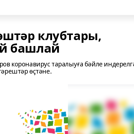
әштәр клубтары,
әй башлай
ров коронавирус таралыуға бәйле индерелг
гәрештәр өҫтәне.