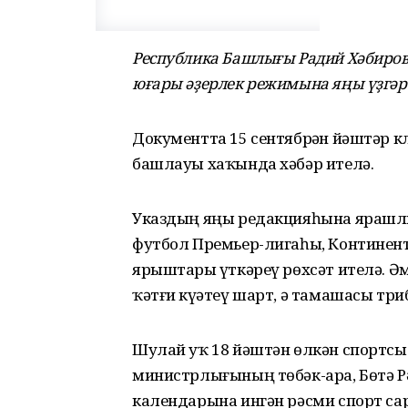
Республика Башлығы Радий Хәбиров
юғары әҙерлек режимына яңы үҙгәр
Документта 15 сентябрҙән йәштәр к
башлауы хаҡында хәбәр ителә.
Указдың яңы редакцияһына ярашлы
футбол Премьер-лигаһы, Континен
ярыштарҙы үткәреү рөхсәт ителә. 
ҡәтғи күҙәтеү шарт, ә тамашасы т
Шулай уҡ 18 йәштән өлкән спортсы
министрлығының төбәк-ара, Бөтә Р
календарына ингән рәсми спорт са