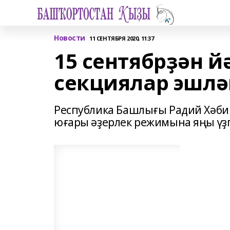
Новости
11 СЕНТЯБРЯ 2020, 11:37
15 сентябрҙән й
секциялар эшл
Республика Башлығы Радий Хәби
юғары әҙерлек режимына яңы үҙ