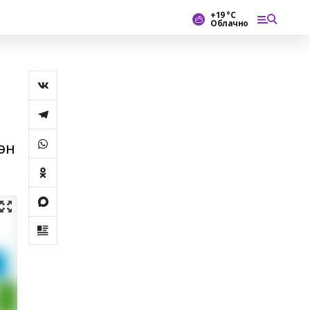
+19 °С
Облачно
ән