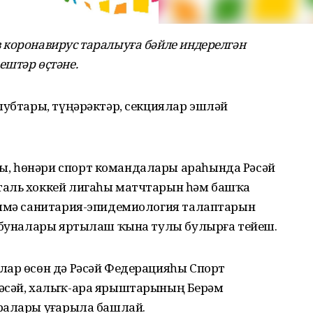
 коронавирус таралыуға бәйле индерелгән
ештәр өҫтәне.
лубтары, түңәрәктәр, секциялар эшләй
, һөнәри спорт командалары араһында Рәсәй
таль хоккей лигаһы матчтарын һәм башҡа
Әммә санитария-эпидемиология талаптарын
рибуналары яртылаш ҡына тулы булырға тейеш.
лар өсөн дә Рәсәй Федерацияһы Спорт
әсәй, халыҡ-ара ярыштарының Берҙәм
ралары уҙғарыла башлай.