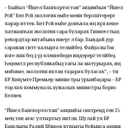
– Быйыл “Йәшел Башҡортостан” акцияһын “Йәшел
Рәсәй” Бөтә Рәсәй экологик өмәһе менән берләштерергә
ҡарар иттек. Бөтә Рәсәй өмәһе донъяла иң күп кеше
ҡатнашҡан экологик сара булараҡ Гиннесстың
рекордтар китабына инеүе лә бар. Бындай ҙур
саранан ситтә ҡалырға теләмәйбеҙ. Файҙалы һәм
изге эшкә беҙ ҙә үҙ өлөшөбөҙҙө индерергә теләйбеҙ.
Һөҙөмтәлә республикабыҙ тағы ла матурыраҡ, иң
мөһиме, экологик яҡтан таҙараҡ буласаҡ”, – ти
БР Хөкүмәте Премьер-министры урынбаҫары – БР
торлаҡ-коммуналь хужалыҡ министры Борис
Беляев.
“Йәшел Башҡортостан” акцияһы сиктәрендә генә 25
мең төп ағас ултыртыу ниәтләнә. Шулай уҡ БР
Башлығы Радий Хәбиров ҡушыуы буйынса акция