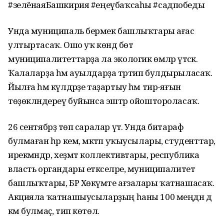
#зелёнаяБашкирия #еңеүбаҡсаһы #садпобеды
Унда муниципаль берәмек башлыҡтары ағас
ултыртасаҡ. Ошо уҡ көндә бөтә
муниципалитеттарҙа ла экологик өмәләр үтәсәк.
Ҡалаларҙа һәм ауылдарҙа тәртип булдырыласаҡ.
Йылға һәм күлдәрҙе таҙартыу һәм тирә-яғын
төҙөкләндереү буйынса эштәр ойоштороласаҡ.
26 сентябрҙә төп саралар үтә. Унда битараф
булмаған һәр кем, мәктәп уҡыусылары, студенттар,
ирекмәндәр, хеҙмәт коллективтары, республика
власть органдары етәкселәре, муниципалитет
башлыҡтары, БР Хөкүмәте ағзалары ҡатнашасаҡ.
Акцияла ҡатнашыусыларҙың һаны 100 меңдән дә
кәм булмаҫ, тип көтөлә.