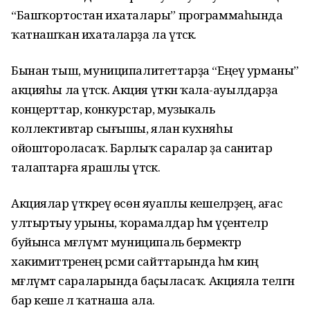
“Башҡортостан ихаталары” программаһында
ҡатнашҡан ихаталарҙа ла үтәсәк.
Бынан тыш, муниципалитеттарҙа “Еңеү урманы”
акцияһы ла үтәсәк. Акция үткән ҡала-ауылдарҙа
концерттар, конкурстар, музыкаль
коллективтар сығышы, ялан кухняһы
ойоштороласаҡ. Барлыҡ саралар ҙа санитар
талаптарға ярашлы үтәсәк.
Акциялар үткәреү өсөн яуаплы кешеләрҙең, ағас
ултыртыу урыны, ҡорамалдар һәм үҫентеләр
буйынса мәғлүмәт муниципаль берәмектәр
хакимиәттәренең рәсми сайттарында һәм киң
мәғлүмәт сараларында баҫыласаҡ. Акцияла теләгән
бар кеше лә ҡатнаша ала.