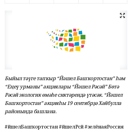
Быйыл тәүге тапҡыр “Йәшел Башҡортостан” һәм
“Еңеү урманы” акциялары “Йәшел Рәсәй” Бөтә
Рәсәй экологик өмәһе сиктәрендә үтәсәк.
“Йәшел
Башҡортостан” акцияһы 19 сентябрҙә Хәйбулла
районында башлана.
#йәшелБашҡортостан #йәшелРәсәй #зелёнаяРоссия