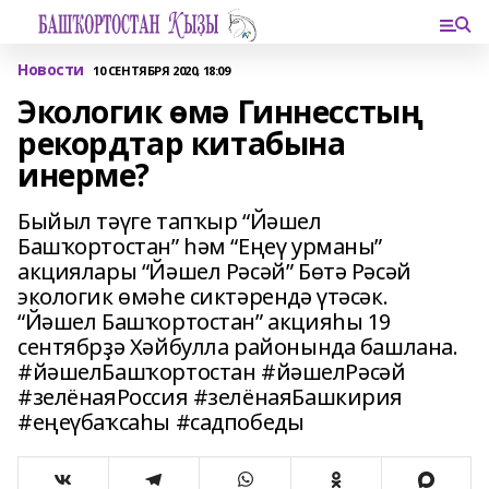
Новости
10 СЕНТЯБРЯ 2020, 18:09
Экологик өмә Гиннесстың
рекордтар китабына
инерме?
Быйыл тәүге тапҡыр “Йәшел
Башҡортостан” һәм “Еңеү урманы”
акциялары “Йәшел Рәсәй” Бөтә Рәсәй
экологик өмәһе сиктәрендә үтәсәк.
“Йәшел Башҡортостан” акцияһы 19
сентябрҙә Хәйбулла районында башлана.
#йәшелБашҡортостан #йәшелРәсәй
#зелёнаяРоссия #зелёнаяБашкирия
#еңеүбаҡсаһы #садпобеды