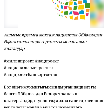
Ашығыс ярҙамға мохтаж пациентты Әбйәлилдән
Өфөгә санавиация вертолеты менән алып
килгәндәр.
#миллипроект #нацпроект
#национальныепроекты
#нацпроектБашкортостан
Бот һөйәге муйынтығын һындырған пациентты
башта Әбйәлилдән Белорет ҡалаһына
килтергәндәр, шунан тиҙ арала санитар авиация
вертолеты менән Ҡыуатов исемендәге