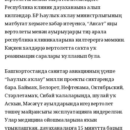
Республика клиник дауаханаһына алып
килгәндәр. БР Һаулыҡ һаҡлау министрлығының
матбуғат хеҙмәте хәбәр итеүенсә, “Ансат” яңы
вертолеты менән ауырыуҙарҙы тиҙ арала
республика клиникаларына килтерергә мөмкин.
Киҫкен хәлдәрҙә вертолетта саҡта уҡ
реанимация саралары ҡулланып була.
Башҡортостанда санитар авиацияның үҫеше
“Һаулыҡ һаҡлау” милли проекты сиктәрендә
бара. Баймаҡ, Белорет, Нефтекама, Октябрьский,
Стәрлетамаҡ, Сибай ҡалаларында, шулай уҡ
Асҡын, Мәсәғүт ауылдарында һигеҙ вертолет
төшөү майҙансығы эксплуатацияға индерелгән.
Улар медицина ойошмаларына яҡын
урынлашҡан, дауаханаларға 15 минутта барып