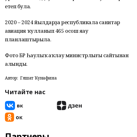
етеп була.
2020 – 2024 йылдарҙа республикала санитар
авиация ҡулланып 465 осош яһау
планлаштырыла.
Фото БР Һаулыҡ һаҡлау министрлығы сайтынан
алынды.
Автор:
Гөлшат Ҡунафина
Читайте нас
Партнеры