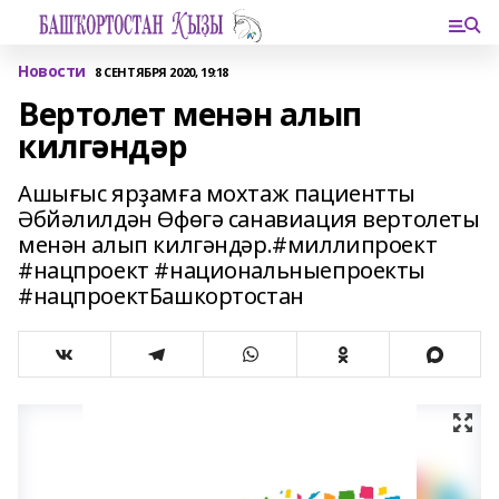
Новости
8 СЕНТЯБРЯ 2020, 19:18
Вертолет менән алып
килгәндәр
Ашығыс ярҙамға мохтаж пациентты
Әбйәлилдән Өфөгә санавиация вертолеты
менән алып килгәндәр.#миллипроект
#нацпроект #национальныепроекты
#нацпроектБашкортостан