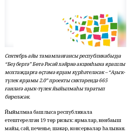
Сентябрь айы тамамланғансы республикабыҙҙа
“Беҙ бергә” Бөтә Рәсәй хәйриә акцияһына ярашлы
мохтаждарға өҫтәмә ярҙам күрһәтеләсәк – “Аҙыҡ-
түлек ярҙамы 2.0” проекты сиктәрендә 665
ғаиләгә аҙыҡ-түлек йыйылмаһы таратып
биреләсәк.
Йыйылмаға башлыса республикала
етештерелгән 19 төр ризыҡ: ярмалар, көнбағыш
майы, сәй, печенье, шәкәр, консервалар һалынған.