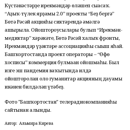
Күстәнәстәрҙе ирекмәндәр өләшеп сығасаҡ.
“Аҙыҡ-түлек ярҙамы 2.0” проекты “Беҙ бергә”
Бөтә Рәсәй акцияһы сиктәрендә ғәмәлгә
ашырыла. Ойоштороусылары булып “Ирекмән-
медиктар” хәрәкәте, Бөтә Рәсәй халыҡ фронты,
Ирекмәндәр үҙәктәре ассоциацияһы сығыш яһай.
Башҡортостанда проект операторы – “Өфө
хосписы” коммерция булмаған ойошмаһы. Был
изге эш пандемия ваҡытында илдә
ойошторолған оло гуманитар акцияның дауамы
икәнен билдәләп үтәбеҙ.
Фото "Башҡортостан" телерадиокомпанияһы
сайтынан алынды.
Автор:
Альмира Кирәева