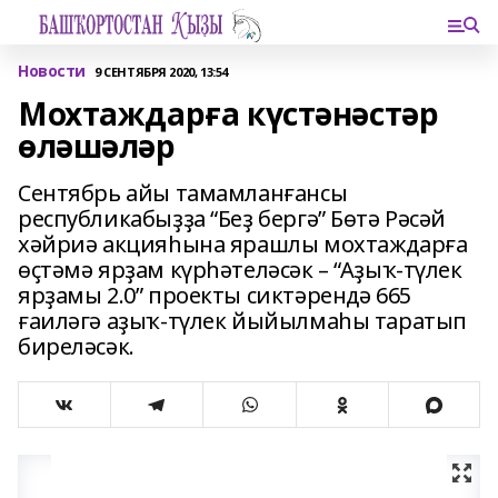
Новости
9 СЕНТЯБРЯ 2020, 13:54
Мохтаждарға күстәнәстәр
өләшәләр
Сентябрь айы тамамланғансы
республикабыҙҙа “Беҙ бергә” Бөтә Рәсәй
хәйриә акцияһына ярашлы мохтаждарға
өҫтәмә ярҙам күрһәтеләсәк – “Аҙыҡ-түлек
ярҙамы 2.0” проекты сиктәрендә 665
ғаиләгә аҙыҡ-түлек йыйылмаһы таратып
биреләсәк.